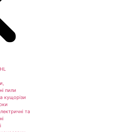
IHL
и,
ні пили
а кущорізи
рки
електричні та
ні
і