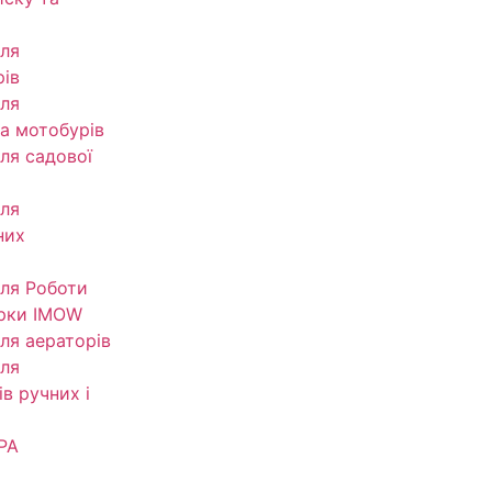
ля
рів
ля
та мотобурів
ля садової
ля
них
ля Роботи
рки IMOW
ля аераторів
ля
в ручних і
РА