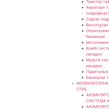
Трактор га
Аератори т
скарифікат
Садові под
Висоторізи
Оприскувачі
бензинові
Мотопомпи
Комбі-сист
насадки
Мульти-сис
насадки
Підмітальні
Бензорізи 
АКУМУЛЯТОРНА 
STIHL
АКУМУЛЯТ
СИСТЕМА 
АКУМУЛЯТ