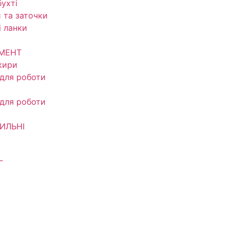
ухті
 та заточки
і ланки
УМЕНТ
кири
 для роботи
 для роботи
ИЛЬНІ
Г