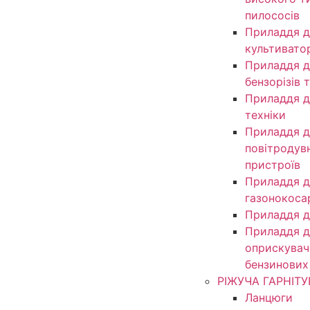
пилососів
Приладдя д
культивато
Приладдя д
бензорізів 
Приладдя д
техніки
Приладдя д
повітродув
пристроїв
Приладдя д
газонокоса
Приладдя д
Приладдя д
оприскувачі
бензинових
РІЖУЧА ГАРНІТУ
Ланцюги