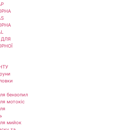
АР
ОРНА
AS
ОРНА
AL
 ДЛЯ
ОРНОЇ
НТУ
труни
оловки
ля бензопил
ля мотокіс
ля
ь
ля мийок
иску та