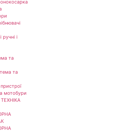
зонокосарка
а
ори
рібнювачі
 ручні і
ема та
тема та
 пристрої
та мотобури
ТЕХНІКА
ОРНА
АК
ОРНА