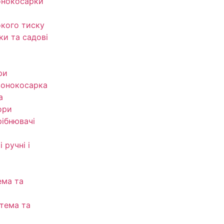
онокосарки
кого тиску
ки та садові
ри
зонокосарка
а
ори
рібнювачі
 ручні і
ема та
тема та