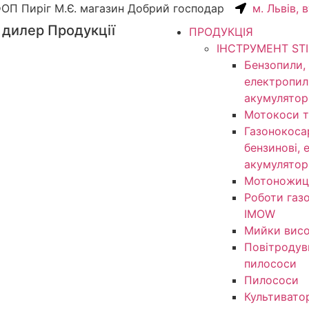
ОП Пиріг М.Є. магазин Добрий господар
м. Львів, 
 дилер Продукції
ПРОДУКЦІЯ
ІНСТРУМЕНТ ST
Бензопили,
електропил
акумулятор
Мотокоси т
Газонокоса
бензинові, 
акумулятор
Мотоножиц
Роботи газ
IMOW
Мийки висо
Повітродув
пилососи
Пилососи
Культивато