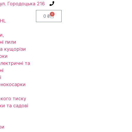
вул. Городоцька 216
+38(067) 586-7032
0
0
₴
IHL
и,
ні пили
а кущорізи
рки
електричні та
ні
і
онокосарки
кого тиску
ки та садові
ри