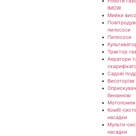
Роботи газ
IMOW
Мийки висо
Повітродув
пилососи
Пилососи
Культивато
Трактор га
Аератори т
скарифікат
Садові под
Висоторізи
Оприскувачі
бензинові
Мотопомпи
Комбі-сист
насадки
Мульти-сис
насадки