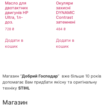
Масло для
Окуляри
двотактних
захисні
двигунів HP
DYNAMIC
Ultra, 1л-
Contrast
доз.
затемнені
728
₴
484
₴
Додати в
Додати в
кошик
кошик
Магазин “
Добрий Господар
” вже більше 10 років
допомагає Вам придбати якісну та оригінальну
техніку
STIHL
Магазин