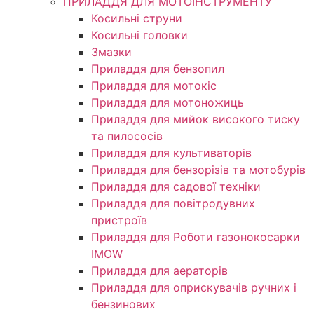
ПРИЛАДДЯ ДЛЯ МОТОІНСТРУМЕНТУ
Косильні струни
Косильні головки
Змазки
Приладдя для бензопил
Приладдя для мотокіс
Приладдя для мотоножиць
Приладдя для мийок високого тиску
та пилососів
Приладдя для культиваторів
Приладдя для бензорізів та мотобурів
Приладдя для садової техніки
Приладдя для повітродувних
пристроїв
Приладдя для Роботи газонокосарки
IMOW
Приладдя для аераторів
Приладдя для оприскувачів ручних і
бензинових