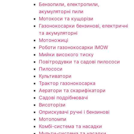
Бензопили, електропили,
акумуляторні пили
Мотокоси та кущорізи
Газонокосарки бензинові, електричні
та акумуляторні
Мотоножиці
Роботи газонокосарки IMOW
Мийки високого тиску
Повітродувки та садові пилососи
Пилососи
Культиватори
Трактор газонокосарка
Аератори та скарифікатори
Садові подрібнювачі
Висоторізи
Оприскувачі ручні і бензинові
Мотопомпи
Комбі-система та насадки
Мульти-система та насадки