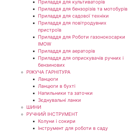
Приладдя для культиваторів
Приладдя для бензорізів та мотобурів
Приладдя для садової техніки
Приладдя для повітродувних
пристроїв
Приладдя для Роботи газонокосарки
IMOW
Приладдя для аераторів
Приладдя для оприскувачів ручних і
бензинових
РІЖУЧА ГАРНІТУРА
Ланцюги
Ланцюги в бухті
Напильники та заточки
Зєднувальні ланки
ШИНИ
РУЧНИЙ ІНСТРУМЕНТ
Колуни і сокири
Інструмент для роботи в саду