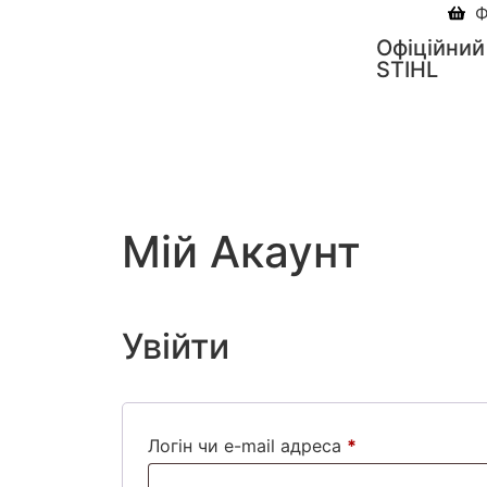
Ф
Офіційний
STIHL
Мій Акаунт
Увійти
Логін чи e-mail адреса
*