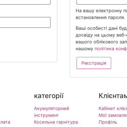
На вашу електронну п
встановлення пароля.
Ваші особисті дані бу
досвіду на цьому веб-
вашого облікового зап
нашому
політика конф
Реєстрація
категорії
Клієнта
Акумуляторний
Кабінет кліє
інструмент
Мої замовле
плата
Косильна гарнітура
Профіль