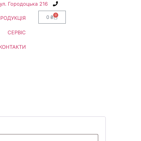
вул. Городоцька 216
+38(067) 586-7032
0
0
₴
РОДУКЦІЯ
СЕРВІС
КОНТАКТИ