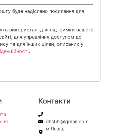
ошту буде надіслано посилання для
дуть використані для підтримки вашого
сайті, для управління доступом до
ису та для інших цілей, описаних у
іденційності
.
м
Контакти
нта
+38(067) 586-7032
ння
dhstihl@gmail.com
м.Львів,