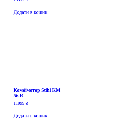
Додати в кошик
Комбімотор Stihl KM
56 R
11999
₴
Додати в кошик