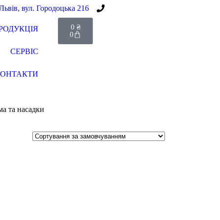
 Львів, вул. Городоцька 216
+38(067) 586-7032
0
₴
РОДУКЦІЯ
0
СЕРВІС
КОНТАКТИ
ма та насадки