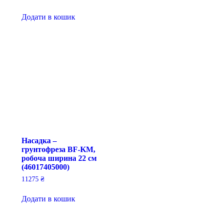
Додати в кошик
Насадка –
грунтофреза BF-KM,
робоча ширина 22 см
(46017405000)
11275
₴
Додати в кошик