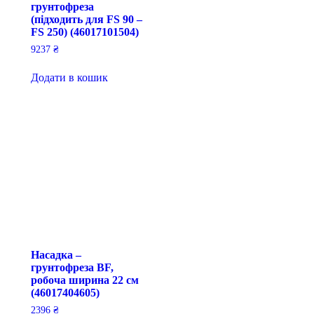
грунтофреза
(підходить для FS 90 –
FS 250) (46017101504)
9237
₴
Додати в кошик
Насадка –
грунтофреза BF,
робоча ширина 22 см
(46017404605)
2396
₴