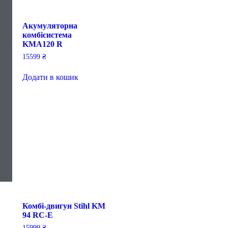
Акумуляторна
комбісистема
KMA120 R
15599
₴
Додати в кошик
Комбі-двигун Stihl KM
94 RC-E
15999
₴