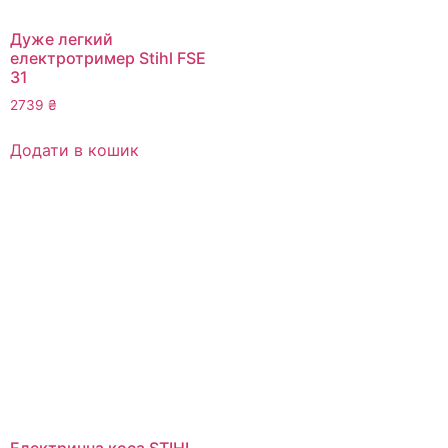
Дуже легкий
електротример Stihl FSE
31
2739
₴
Додати в кошик
Електрична коса STIHL