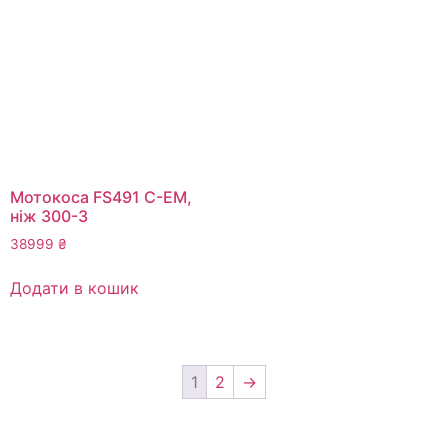
Мотокоса FS491 C-EM,
ніж 300-3
38999
₴
Додати в кошик
1
2
→