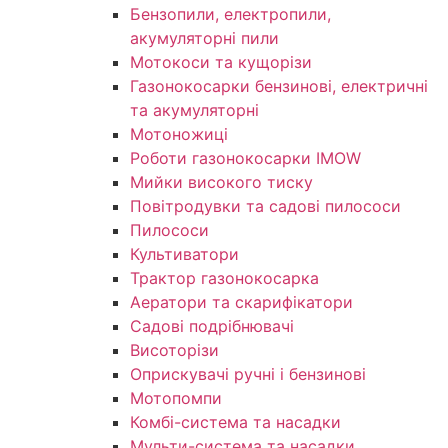
Бензопили, електропили,
акумуляторні пили
Мотокоси та кущорізи
Газонокосарки бензинові, електричні
та акумуляторні
Мотоножиці
Роботи газонокосарки IMOW
Мийки високого тиску
Повітродувки та садові пилососи
Пилососи
Культиватори
Трактор газонокосарка
Аератори та скарифікатори
Садові подрібнювачі
Висоторізи
Оприскувачі ручні і бензинові
Мотопомпи
Комбі-система та насадки
Мульти-система та насадки