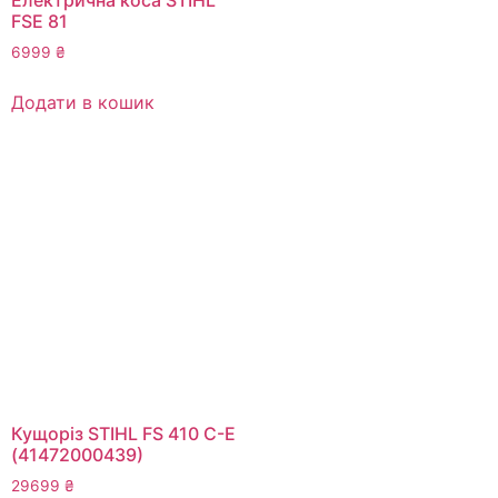
FSE 81
6999
₴
Додати в кошик
Кущоріз STIHL FS 410 C-E
(41472000439)
29699
₴