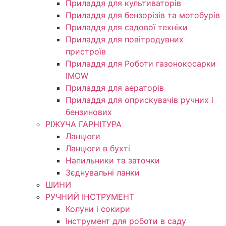
Приладдя для культиваторів
Приладдя для бензорізів та мотобурів
Приладдя для садової техніки
Приладдя для повітродувних
пристроїв
Приладдя для Роботи газонокосарки
IMOW
Приладдя для аераторів
Приладдя для оприскувачів ручних і
бензинових
РІЖУЧА ГАРНІТУРА
Ланцюги
Ланцюги в бухті
Напильники та заточки
Зєднувальні ланки
ШИНИ
РУЧНИЙ ІНСТРУМЕНТ
Колуни і сокири
Інструмент для роботи в саду