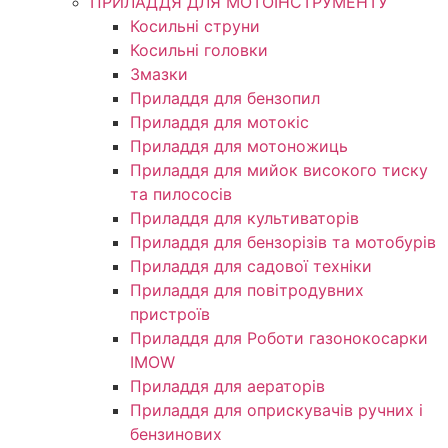
ПРИЛАДДЯ ДЛЯ МОТОІНСТРУМЕНТУ
Косильні струни
Косильні головки
Змазки
Приладдя для бензопил
Приладдя для мотокіс
Приладдя для мотоножиць
Приладдя для мийок високого тиску
та пилососів
Приладдя для культиваторів
Приладдя для бензорізів та мотобурів
Приладдя для садової техніки
Приладдя для повітродувних
пристроїв
Приладдя для Роботи газонокосарки
IMOW
Приладдя для аераторів
Приладдя для оприскувачів ручних і
бензинових