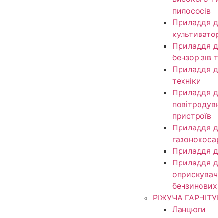
пилососів
Приладдя д
культивато
Приладдя д
бензорізів 
Приладдя д
техніки
Приладдя д
повітродув
пристроїв
Приладдя д
газонокоса
Приладдя д
Приладдя д
оприскувачі
бензинових
РІЖУЧА ГАРНІТУ
Ланцюги