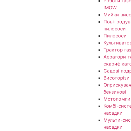
Роботи газ
IMOW
Мийки висо
Повітродув
пилососи
Пилососи
Культивато
Трактор га
Аератори т
скарифікат
Садові под
Висоторізи
Оприскувачі
бензинові
Мотопомпи
Комбі-сист
насадки
Мульти-сис
насадки