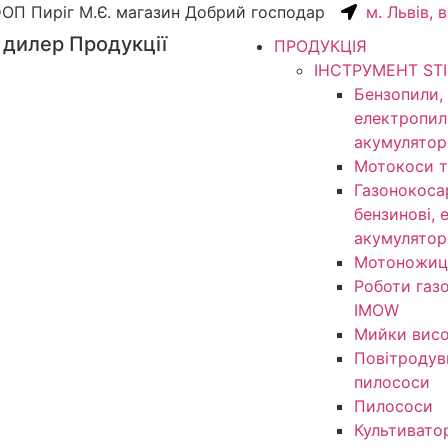
ОП Пиріг М.Є. магазин Добрий господар
м. Львів, 
 дилер Продукції
ПРОДУКЦІЯ
ІНСТРУМЕНТ ST
Бензопили,
електропил
акумулятор
Мотокоси т
Газонокоса
бензинові, 
акумулятор
Мотоножиц
Роботи газ
IMOW
Мийки висо
Повітродув
пилососи
Пилососи
Культивато