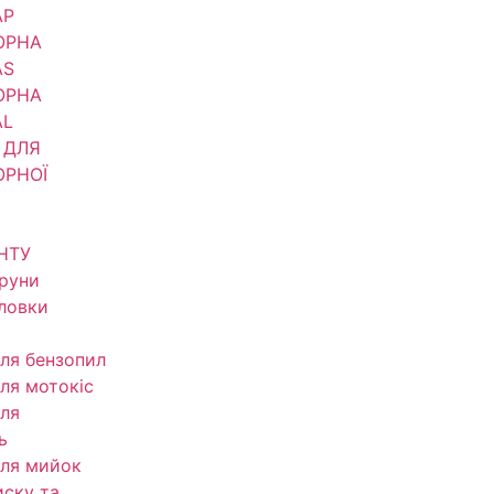
АР
ОРНА
AS
ОРНА
AL
 ДЛЯ
ОРНОЇ
НТУ
труни
оловки
ля бензопил
ля мотокіс
ля
ь
ля мийок
иску та