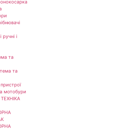
зонокосарка
а
ори
рібнювачі
 ручні і
ема та
тема та
 пристрої
та мотобури
ТЕХНІКА
ОРНА
АК
ОРНА