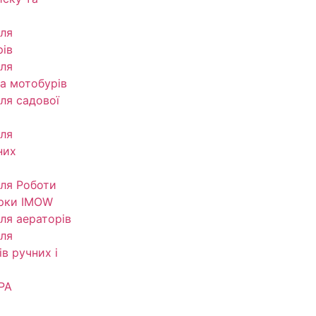
ля
рів
ля
та мотобурів
ля садової
ля
них
ля Роботи
рки IMOW
ля аераторів
ля
в ручних і
РА