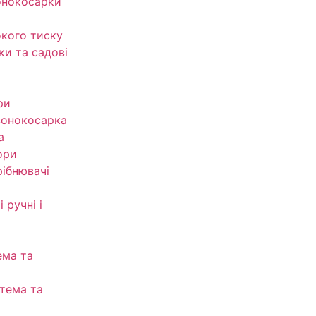
онокосарки
кого тиску
ки та садові
ри
зонокосарка
а
ори
рібнювачі
 ручні і
ема та
тема та