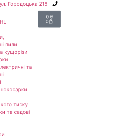
вул. Городоцька 216
+38(067) 586-7032
0
₴
0
IHL
и,
ні пили
а кущорізи
рки
електричні та
ні
і
онокосарки
кого тиску
ки та садові
ри