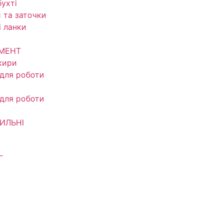
ухті
 та заточки
і ланки
УМЕНТ
кири
 для роботи
 для роботи
ИЛЬНІ
Г