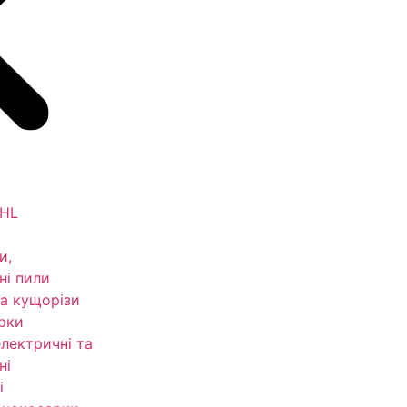
IHL
и,
ні пили
а кущорізи
рки
електричні та
ні
і