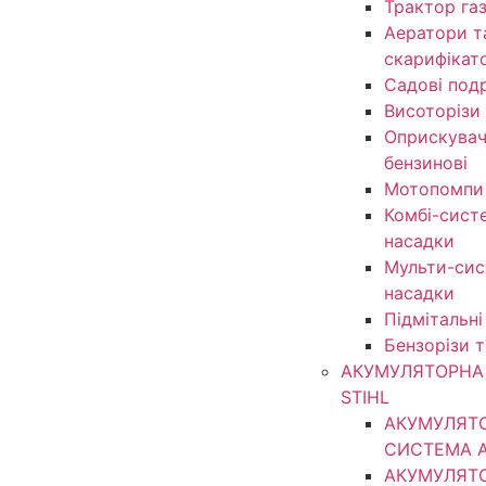
Трактор га
Аератори т
скарифікат
Садові под
Висоторізи
Оприскувачі
бензинові
Мотопомпи
Комбі-сист
насадки
Мульти-сис
насадки
Підмітальні
Бензорізи 
АКУМУЛЯТОРНА 
STIHL
АКУМУЛЯТ
СИСТЕМА 
АКУМУЛЯТ