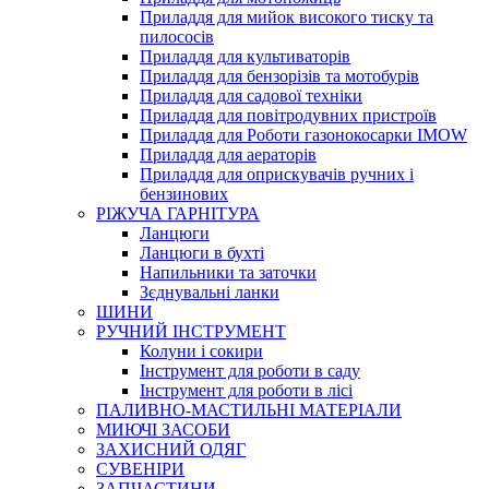
Приладдя для мийок високого тиску та
пилососів
Приладдя для культиваторів
Приладдя для бензорізів та мотобурів
Приладдя для садової техніки
Приладдя для повітродувних пристроїв
Приладдя для Роботи газонокосарки IMOW
Приладдя для аераторів
Приладдя для оприскувачів ручних і
бензинових
РІЖУЧА ГАРНІТУРА
Ланцюги
Ланцюги в бухті
Напильники та заточки
Зєднувальні ланки
ШИНИ
РУЧНИЙ ІНСТРУМЕНТ
Колуни і сокири
Інструмент для роботи в саду
Інструмент для роботи в лісі
ПАЛИВНО-МАСТИЛЬНІ МАТЕРІАЛИ
МИЮЧІ ЗАСОБИ
ЗАХИСНИЙ ОДЯГ
СУВЕНІРИ
ЗАПЧАСТИНИ