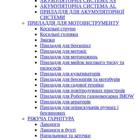
АКУМУЛЯТОРНА СИСТЕМА AS
АКУМУЛЯТОРНА СИСТЕМА AL
ПРИЛАДДЯ ДЛЯ АКУМУЛЯТОРНОЇ
СИСТЕМИ
ПРИЛАДДЯ ДЛЯ МОТОІНСТРУМЕНТУ
Косильні струни
Косильні головки
Змазки
Приладдя для бензопил
Приладдя для мотокіс
Приладдя для мотоножиць
Приладдя для мийок високого тиску та
пилососів
Приладдя для культиваторів
Приладдя для бензорізів та мотобурів
Приладдя для садової техніки
Приладдя для повітродувних пристроїв
Приладдя для Роботи газонокосарки IMOW
Приладдя для аераторів
Приладдя для оприскувачів ручних і
бензинових
РІЖУЧА ГАРНІТУРА
Ланцюги
Ланцюги в бухті
Напильники та заточки