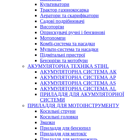
Культиватори
Трактор газонокосарка
Аератори та скарифікатори
Садові подрібнювачі
Висоторізи
Оприскувачі ручні і бензинові
Мотопомпи
Комбі-система та насадки
Мульти-система та насадки
Підмітальні пристрої
Бензорізи та мотобури
АКУМУЛЯТОРНА ТЕХНІКА STIHL
АКУМУЛЯТОРНА СИСТЕМА АК
АКУМУЛЯТОРНА СИСТЕМА АР
АКУМУЛЯТОРНА СИСТЕМА AS
АКУМУЛЯТОРНА СИСТЕМА AL
ПРИЛАДДЯ ДЛЯ АКУМУЛЯТОРНОЇ
СИСТЕМИ
ПРИЛАДДЯ ДЛЯ МОТОІНСТРУМЕНТУ
Косильні струни
Косильні головки
Змазки
Приладдя для бензопил
Приладдя для мотокіс
Приладдя для мотоножиць