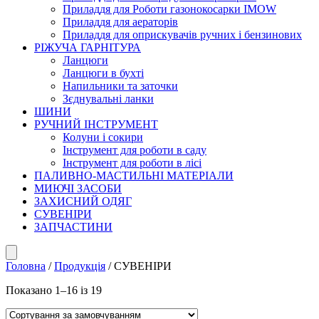
Приладдя для Роботи газонокосарки IMOW
Приладдя для аераторів
Приладдя для оприскувачів ручних і бензинових
РІЖУЧА ГАРНІТУРА
Ланцюги
Ланцюги в бухті
Напильники та заточки
Зєднувальні ланки
ШИНИ
РУЧНИЙ ІНСТРУМЕНТ
Колуни і сокири
Інструмент для роботи в саду
Інструмент для роботи в лісі
ПАЛИВНО-МАСТИЛЬНІ МАТЕРІАЛИ
МИЮЧІ ЗАСОБИ
ЗАХИСНИЙ ОДЯГ
СУВЕНІРИ
ЗАПЧАСТИНИ
Головна
/
Продукція
/ СУВЕНІРИ
Показано 1–16 із 19