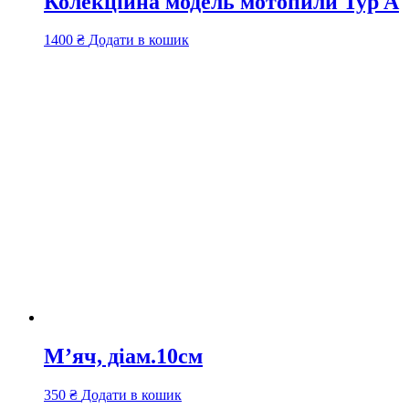
Колекційна модель мотопили Typ A
1400
₴
Додати в кошик
М’яч, діам.10см
350
₴
Додати в кошик