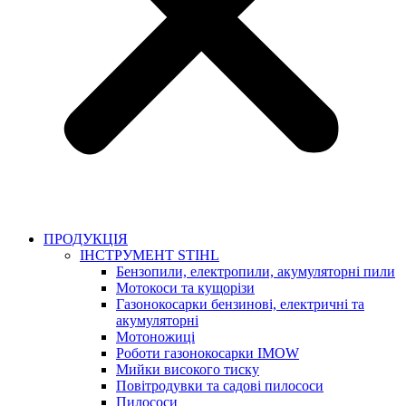
ПРОДУКЦІЯ
ІНСТРУМЕНТ STIHL
Бензопили, електропили, акумуляторні пили
Мотокоси та кущорізи
Газонокосарки бензинові, електричні та
акумуляторні
Мотоножиці
Роботи газонокосарки IMOW
Мийки високого тиску
Повітродувки та садові пилососи
Пилососи