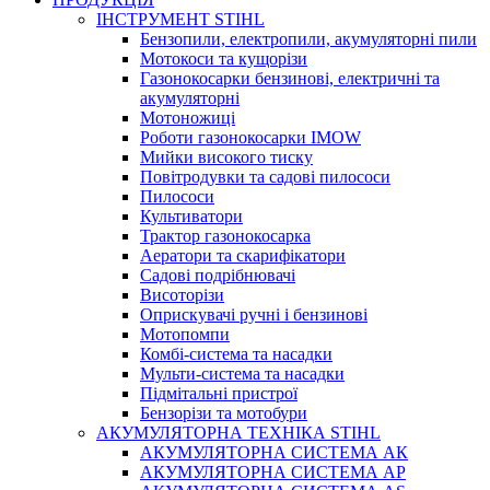
ІНСТРУМЕНТ STIHL
Бензопили, електропили, акумуляторні пили
Мотокоси та кущорізи
Газонокосарки бензинові, електричні та
акумуляторні
Мотоножиці
Роботи газонокосарки IMOW
Мийки високого тиску
Повітродувки та садові пилососи
Пилососи
Культиватори
Трактор газонокосарка
Аератори та скарифікатори
Садові подрібнювачі
Висоторізи
Оприскувачі ручні і бензинові
Мотопомпи
Комбі-система та насадки
Мульти-система та насадки
Підмітальні пристрої
Бензорізи та мотобури
АКУМУЛЯТОРНА ТЕХНІКА STIHL
АКУМУЛЯТОРНА СИСТЕМА АК
АКУМУЛЯТОРНА СИСТЕМА АР