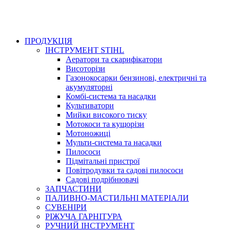
ПРОДУКЦІЯ
ІНСТРУМЕНТ STIHL
Аератори та скарифікатори
Висоторізи
Газонокосарки бензинові, електричні та
акумуляторні
Комбі-система та насадки
Культиватори
Мийки високого тиску
Мотокоси та кущорізи
Мотоножиці
Мульти-система та насадки
Пилососи
Підмітальні пристрої
Повітродувки та садові пилососи
Садові подрібнювачі
ЗАПЧАСТИНИ
ПАЛИВНО-МАСТИЛЬНІ МАТЕРІАЛИ
СУВЕНІРИ
РІЖУЧА ГАРНІТУРА
РУЧНИЙ ІНСТРУМЕНТ