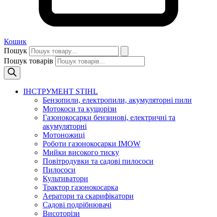
Кошик
Пошук
Пошук товарів
ІНСТРУМЕНТ STIHL
Бензопили, електропили, акумуляторні пили
Мотокоси та кущорізи
Газонокосарки бензинові, електричні та
акумуляторні
Мотоножиці
Роботи газонокосарки IMOW
Мийки високого тиску
Повітродувки та садові пилососи
Пилососи
Культиватори
Трактор газонокосарка
Аератори та скарифікатори
Садові подрібнювачі
Висоторізи