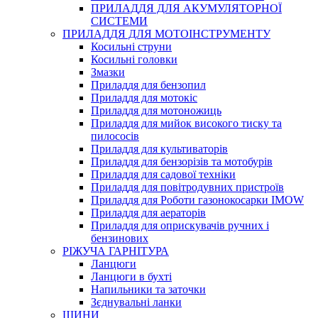
ПРИЛАДДЯ ДЛЯ АКУМУЛЯТОРНОЇ
СИСТЕМИ
ПРИЛАДДЯ ДЛЯ МОТОІНСТРУМЕНТУ
Косильні струни
Косильні головки
Змазки
Приладдя для бензопил
Приладдя для мотокіс
Приладдя для мотоножиць
Приладдя для мийок високого тиску та
пилососів
Приладдя для культиваторів
Приладдя для бензорізів та мотобурів
Приладдя для садової техніки
Приладдя для повітродувних пристроїв
Приладдя для Роботи газонокосарки IMOW
Приладдя для аераторів
Приладдя для оприскувачів ручних і
бензинових
РІЖУЧА ГАРНІТУРА
Ланцюги
Ланцюги в бухті
Напильники та заточки
Зєднувальні ланки
ШИНИ