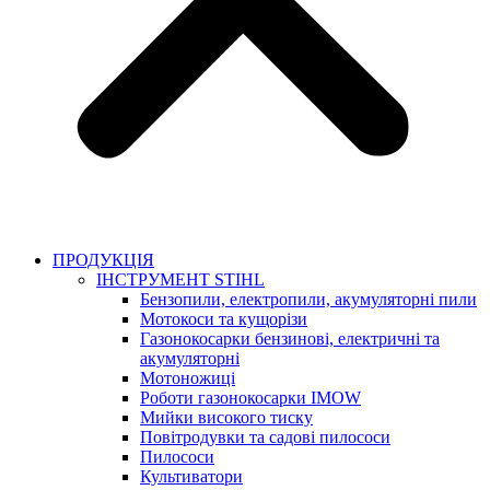
ПРОДУКЦІЯ
ІНСТРУМЕНТ STIHL
Бензопили, електропили, акумуляторні пили
Мотокоси та кущорізи
Газонокосарки бензинові, електричні та
акумуляторні
Мотоножиці
Роботи газонокосарки IMOW
Мийки високого тиску
Повітродувки та садові пилососи
Пилососи
Культиватори