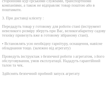
сторонніми курʼєрськими службами, транспортними
компаніями, а також не відправляє товар поштою або в
поштамати.
3.
При доставці клієнту :
Передадуть товар у готовому для роботи стані (інструмент
невеликого розміру зберуть при Вас, великогабаритну садову
техніку привезуть вже в готовому зібраному стані).
•
Встановлять усю необхідну гарнітуру, оснащення, навісне
обладнання тощо. (залежно від агрегату)
Проведуть інструктаж з безпечної роботи з агрегатом, з його
обслуговування, умов експлуатації. Нададуть гарантійний
талон та чек.
Здійснять безпечний пробний запуск агрегату