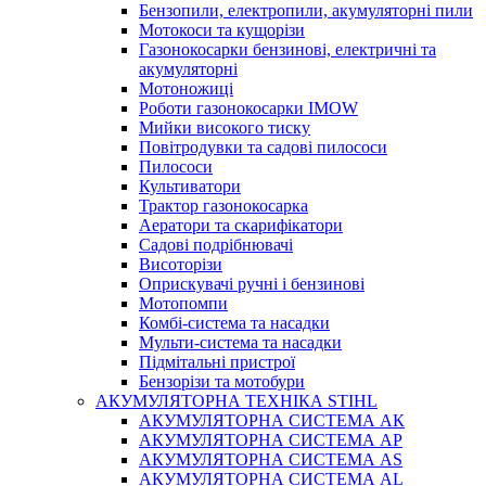
Бензопили, електропили, акумуляторні пили
Мотокоси та кущорізи
Газонокосарки бензинові, електричні та
акумуляторні
Мотоножиці
Роботи газонокосарки IMOW
Мийки високого тиску
Повітродувки та садові пилососи
Пилососи
Культиватори
Трактор газонокосарка
Аератори та скарифікатори
Садові подрібнювачі
Висоторізи
Оприскувачі ручні і бензинові
Мотопомпи
Комбі-система та насадки
Мульти-система та насадки
Підмітальні пристрої
Бензорізи та мотобури
АКУМУЛЯТОРНА ТЕХНІКА STIHL
АКУМУЛЯТОРНА СИСТЕМА АК
АКУМУЛЯТОРНА СИСТЕМА АР
АКУМУЛЯТОРНА СИСТЕМА AS
АКУМУЛЯТОРНА СИСТЕМА AL