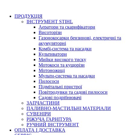
ПРОДУКЦІЯ
ІНСТРУМЕНТ STIHL
Аератори та скарифікатори
Висоторізи
Газонокосарки бензинові, електричні та
акумуляторні
Комбі-система та насадки
Культиватори
Мийки високого тиску
Мотокоси та кущорізи
Мотоножиці
Мульти-система та насадки
Пилососи
Підмітальні пристрої
Повітродувки та садові пилососи
Садові подрібнювачі
ЗАПЧАСТИНИ
ПАЛИВНО-МАСТИЛЬНІ МАТЕРІАЛИ
СУВЕНІРИ
РІЖУЧА ГАРНІТУРА
РУЧНИЙ ІНСТРУМЕНТ
ОПЛАТА І ДОСТАВКА