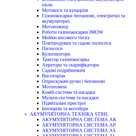
пили
Мотокоси та кущорізи
Газонокосарки бензинові, електричні та
акумуляторні
Мотоножиці
Роботи газонокосарки IMOW
Мийки високого тиску
Повітродувки та садові пилососи
Пилососи
Культиватори
Трактор газонокосарка
Аератори та скарифікатори
Садові подрібнювачі
Висоторізи
Оприскувачі ручні і бензинові
Мотопомпи
Комбі-система та насадки
Мульти-система та насадки
Підмітальні пристрої
Бензорізи та мотобури
АКУМУЛЯТОРНА ТЕХНІКА STIHL
АКУМУЛЯТОРНА СИСТЕМА АК
АКУМУЛЯТОРНА СИСТЕМА АР
АКУМУЛЯТОРНА СИСТЕМА AS
АКУМУЛЯТОРНА СИСТЕМА AL