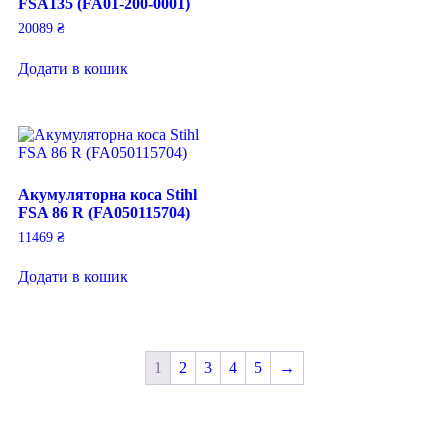
FSA135 (FA01-200-0001)
20089
₴
Додати в кошик
Акумуляторна коса Stihl
FSA 86 R (FA050115704)
11469
₴
Додати в кошик
1
2
3
4
5
→