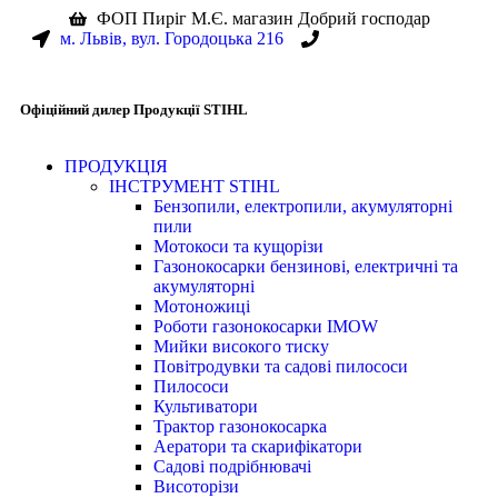
ФОП Пиріг М.Є. магазин Добрий господар
м. Львів, вул. Городоцька 216
+38(067) 586-7032
Офіційний дилер Продукції STIHL
ПРОДУКЦІЯ
ІНСТРУМЕНТ STIHL
Бензопили, електропили, акумуляторні
пили
Мотокоси та кущорізи
Газонокосарки бензинові, електричні та
акумуляторні
Мотоножиці
Роботи газонокосарки IMOW
Мийки високого тиску
Повітродувки та садові пилососи
Пилососи
Культиватори
Трактор газонокосарка
Аератори та скарифікатори
Садові подрібнювачі
Висоторізи