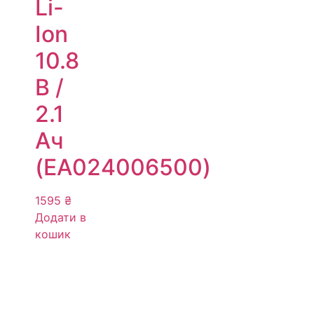
Li-
Ion
10.8
В /
2.1
Ач
(EA024006500)
1595
₴
Додати в
кошик