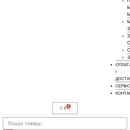
ОПЛАТ
І
ДОСТА
СЕРВІ
КОНТА
0
0
₴