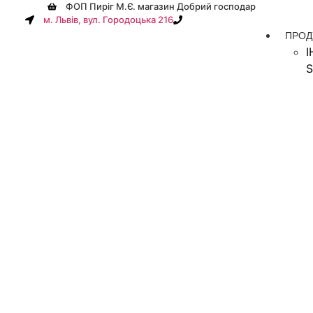
ФОП Пиріг М.Є. магазин Добрий господар
м. Львів, вул. Городоцька 216
+38(067) 586-7032
ПРОД
S