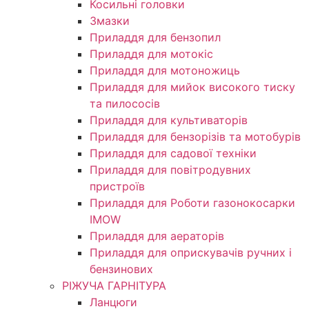
Косильні головки
Змазки
Приладдя для бензопил
Приладдя для мотокіс
Приладдя для мотоножиць
Приладдя для мийок високого тиску
та пилососів
Приладдя для культиваторів
Приладдя для бензорізів та мотобурів
Приладдя для садової техніки
Приладдя для повітродувних
пристроїв
Приладдя для Роботи газонокосарки
IMOW
Приладдя для аераторів
Приладдя для оприскувачів ручних і
бензинових
РІЖУЧА ГАРНІТУРА
Ланцюги