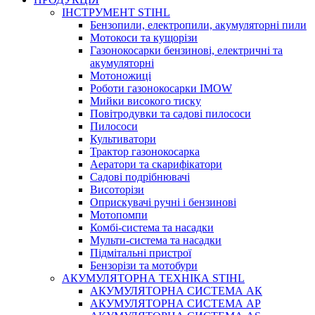
ІНСТРУМЕНТ STIHL
Бензопили, електропили, акумуляторні пили
Мотокоси та кущорізи
Газонокосарки бензинові, електричні та
акумуляторні
Мотоножиці
Роботи газонокосарки IMOW
Мийки високого тиску
Повітродувки та садові пилососи
Пилососи
Культиватори
Трактор газонокосарка
Аератори та скарифікатори
Садові подрібнювачі
Висоторізи
Оприскувачі ручні і бензинові
Мотопомпи
Комбі-система та насадки
Мульти-система та насадки
Підмітальні пристрої
Бензорізи та мотобури
АКУМУЛЯТОРНА ТЕХНІКА STIHL
АКУМУЛЯТОРНА СИСТЕМА АК
АКУМУЛЯТОРНА СИСТЕМА АР