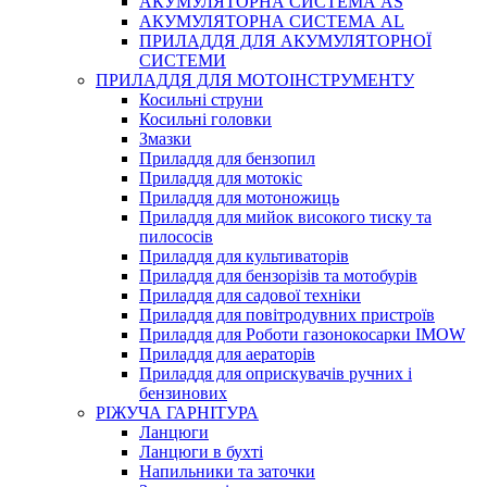
АКУМУЛЯТОРНА СИСТЕМА AS
АКУМУЛЯТОРНА СИСТЕМА AL
ПРИЛАДДЯ ДЛЯ АКУМУЛЯТОРНОЇ
СИСТЕМИ
ПРИЛАДДЯ ДЛЯ МОТОІНСТРУМЕНТУ
Косильні струни
Косильні головки
Змазки
Приладдя для бензопил
Приладдя для мотокіс
Приладдя для мотоножиць
Приладдя для мийок високого тиску та
пилососів
Приладдя для культиваторів
Приладдя для бензорізів та мотобурів
Приладдя для садової техніки
Приладдя для повітродувних пристроїв
Приладдя для Роботи газонокосарки IMOW
Приладдя для аераторів
Приладдя для оприскувачів ручних і
бензинових
РІЖУЧА ГАРНІТУРА
Ланцюги
Ланцюги в бухті
Напильники та заточки