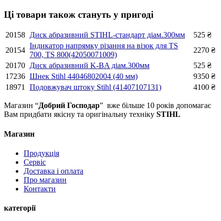
Ці товари також стануть у пригоді
20158
Диск абразивний STIHL-стандарт діам.300мм
525
₴
Індикатор напрямку різання на візок для TS
20154
2270
₴
700, TS 800(42050071009)
20170
Диск абразивний K-BA діам.300мм
525
₴
17236
Шнек Stihl 44046802004 (40 мм)
9350
₴
18971
Подовжувач штоку Stihl (41407107131)
4100
₴
Магазин “
Добрий Господар
” вже більше 10 років допомагає
Вам придбати якісну та оригінальну техніку
STIHL
Магазин
Продукція
Сервіс
Доставка і оплата
Про магазин
Контакти
категорії