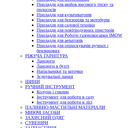
Приладдя для мийок високого тиску та
пилососів
Приладдя для культиваторів
Приладдя для бензорізів та мотобурів
Приладдя для садової техніки
Приладдя для повітродувних пристроїв
Приладдя для Роботи газонокосарки IMOW
Приладдя для аераторів
Приладдя для оприскувачів ручних і
бензинових
РІЖУЧА ГАРНІТУРА
Ланцюги
Ланцюги в бухті
Напильники та заточки
Зєднувальні ланки
ШИНИ
РУЧНИЙ ІНСТРУМЕНТ
Колуни і сокири
Інструмент для роботи в саду
Інструмент для роботи в лісі
ПАЛИВНО-МАСТИЛЬНІ МАТЕРІАЛИ
МИЮЧІ ЗАСОБИ
ЗАХИСНИЙ ОДЯГ
СУВЕНІРИ
ЗАПЧАСТИНИ