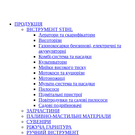
ПРОДУКЦІЯ
ІНСТРУМЕНТ STIHL
Аератори та скарифікатори
Висоторізи
Газонокосарки бензинові, електричні та
акумуляторні
Комбі-система та насадки
Культиватори
Мийки високого тиску
Мотокоси та кущорізи
Мотоножиці
Мульти-система та насадки
Пилососи
Підмітальні пристрої
Повітродувки та садові пилососи
Садові подрібнювачі
ЗАПЧАСТИНИ
ПАЛИВНО-МАСТИЛЬНІ МАТЕРІАЛИ
СУВЕНІРИ
РІЖУЧА ГАРНІТУРА
РУЧНИЙ ІНСТРУМЕНТ