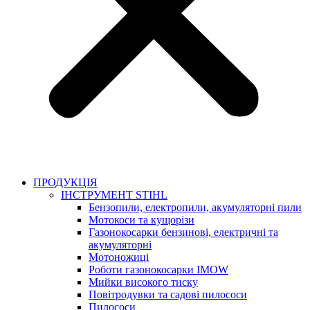
ПРОДУКЦІЯ
ІНСТРУМЕНТ STIHL
Бензопили, електропили, акумуляторні пили
Мотокоси та кущорізи
Газонокосарки бензинові, електричні та
акумуляторні
Мотоножиці
Роботи газонокосарки IMOW
Мийки високого тиску
Повітродувки та садові пилососи
Пилососи