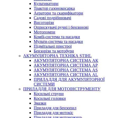
Культиватори
Трактор газонокосарка
Аератори та скарифікатори
Садові подрібнювачі
Висоторізи
Оприскувачі ручні і бензинові
Мотопомпи
Комбі-система та насадки
Мульти-система та насадки
Підмітальні пристрої
Бензорізи та мотобури
АКУМУЛЯТОРНА ТЕХНІКА STIHL
АКУМУЛЯТОРНА СИСТЕМА АК
АКУМУЛЯТОРНА СИСТЕМА АР
АКУМУЛЯТОРНА СИСТЕМА AS
АКУМУЛЯТОРНА СИСТЕМА AL
ПРИЛАДДЯ ДЛЯ АКУМУЛЯТОРНОЇ
СИСТЕМИ
ПРИЛАДДЯ ДЛЯ МОТОІНСТРУМЕНТУ
Косильні струни
Косильні головки
Змазки
Приладдя для бензопил
Приладдя для мотокіс
Приладдя для мотоножиць