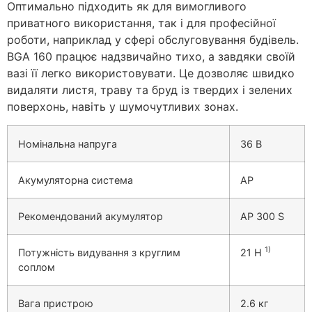
Оптимально підходить як для вимогливого
приватного використання, так і для професійної
роботи, наприклад у сфері обслуговування будівель.
BGA 160 працює надзвичайно тихо, а завдяки своїй
вазі її легко використовувати. Це дозволяє швидко
видаляти листя, траву та бруд із твердих і зелених
поверхонь, навіть у шумочутливих зонах.
Номінальна напруга
36 В
Акумуляторна система
AP
Рекомендований акумулятор
AP 300 S
1)
Потужність видування з круглим
21 Н
соплом
Вага пристрою
2.6 кг