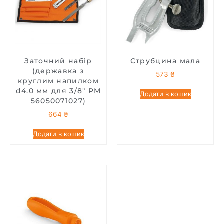
Заточний набір
Струбцина мала
(державка з
573
₴
круглим напилком
d4.0 мм для 3/8″ PM
Додати в кошик
56050071027)
664
₴
Додати в кошик