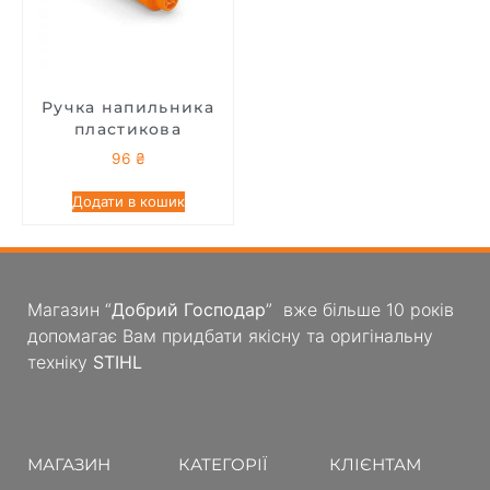
Ручка напильника
пластикова
96
₴
Додати в кошик
Магазин “
Добрий Господар
” вже більше 10 років
допомагає Вам придбати якісну та оригінальну
техніку
STIHL
МАГАЗИН
КАТЕГОРІЇ
КЛІЄНТАМ