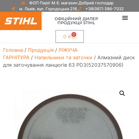
ФОП Пиріг М.Є. магазин Добрий господар
м. Львів, вул. Городоцька 216
+38(067) 586-7032
ОФІЦІЙНИЙ ДИЛЕР
ПРОДУКЦІЇ STIHL
0
0
₴
Головна
/
Продукція
/
РІЖУЧА
ГАРНІТУРА
/
Напильники та заточки
/ Алмазний диск
для заточування ланцюгів 63 PD3(52037570906)