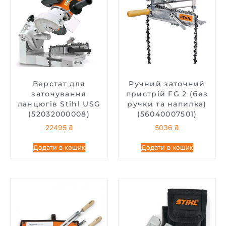
Верстат для
Ручний заточний
заточування
пристрій FG 2 (без
ланцюгів Stihl USG
ручки та напилка)
(52032000008)
(56040007501)
22495
₴
5036
₴
Додати в кошик
Додати в кошик