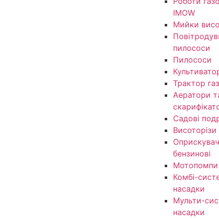
Роботи газ
IMOW
Мийки висо
Повітродув
пилососи
Пилососи
Культивато
Трактор га
Аератори т
скарифікат
Садові под
Висоторізи
Оприскувачі
бензинові
Мотопомпи
Комбі-сист
насадки
Мульти-сис
насадки