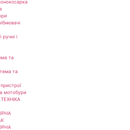
зонокосарка
а
ори
рібнювачі
 ручні і
ема та
тема та
 пристрої
та мотобури
ТЕХНІКА
ОРНА
АК
ОРНА