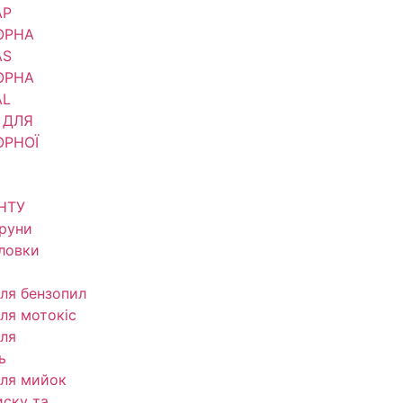
АР
ОРНА
AS
ОРНА
AL
 ДЛЯ
ОРНОЇ
НТУ
труни
оловки
ля бензопил
ля мотокіс
ля
ь
ля мийок
иску та