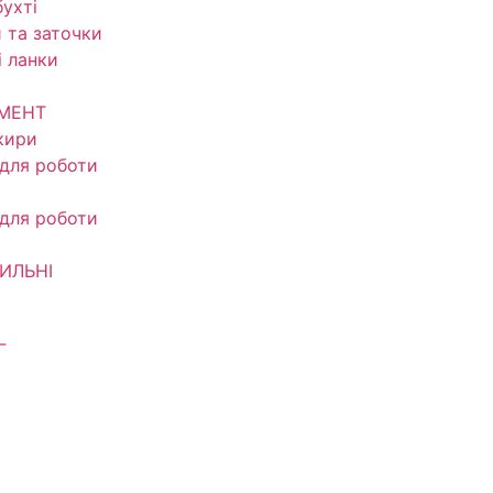
ухті
 та заточки
і ланки
УМЕНТ
кири
 для роботи
 для роботи
ИЛЬНІ
Г