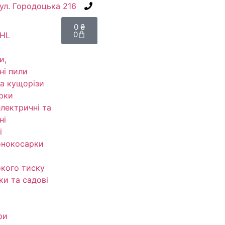
вул. Городоцька 216
+38(067) 586-7032
0
₴
0
IHL
и,
ні пили
а кущорізи
рки
електричні та
ні
і
онокосарки
кого тиску
ки та садові
ри