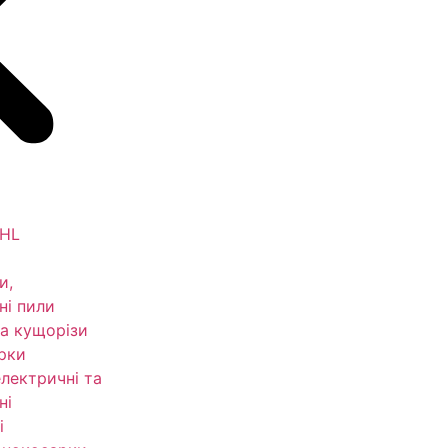
IHL
и,
ні пили
а кущорізи
рки
електричні та
ні
і