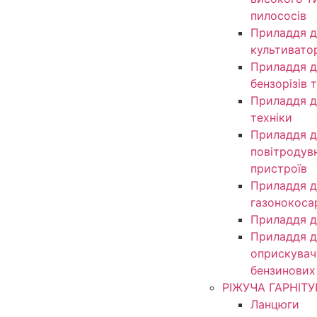
пилососів
Приладдя д
культивато
Приладдя д
бензорізів 
Приладдя д
техніки
Приладдя д
повітродув
пристроїв
Приладдя д
газонокоса
Приладдя д
Приладдя д
оприскувачі
бензинових
РІЖУЧА ГАРНІТУ
Ланцюги