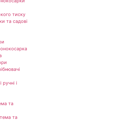
онокосарки
кого тиску
ки та садові
ри
зонокосарка
а
ори
рібнювачі
 ручні і
ема та
тема та