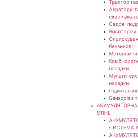
Трактор га
Аератори т
скарифікат
Садові под
Висоторізи
Оприскувачі
бензинові
Мотопомпи
Комбі-сист
насадки
Мульти-сис
насадки
Підмітальні
Бензорізи 
АКУМУЛЯТОРНА 
STIHL
АКУМУЛЯТ
СИСТЕМА 
АКУМУЛЯТ