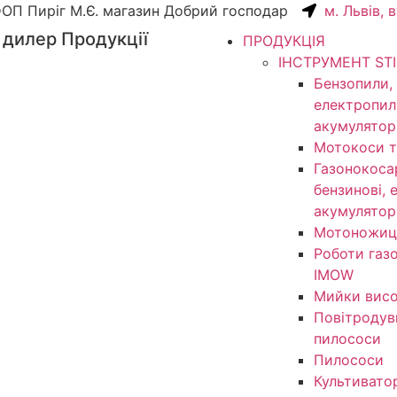
ОП Пиріг М.Є. магазин Добрий господар
м. Львів, 
 дилер Продукції
ПРОДУКЦІЯ
ІНСТРУМЕНТ ST
Бензопили,
електропил
акумулятор
Мотокоси т
Газонокоса
бензинові, 
акумулятор
Мотоножиц
Роботи газ
IMOW
Мийки висо
Повітродув
пилососи
Пилососи
Культивато