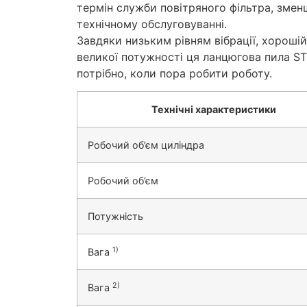
термін служби повітряного фільтра, зме
технічному обслуговуванні.
Завдяки низьким рівням вібрації, хорошій
великої потужності ця ланцюгова пила ST
потрібно, коли пора робити роботу.
Технічні характеристики
Pобочий об’єм циліндра
Робочий об’єм
Потужність
1)
Вага
2)
Вага