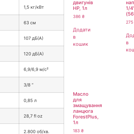
двигунів
на
1,5 кг/кВт
HP, 1л
1/4
(5
386
₴
27
63 см
Додати
До
в
107 дБ(А)
в
кошик
ко
120 дБ(А)
6,9/6,9 м/с²
3/8 “
Масло
для
0,85 л
змащування
ланцюга
28,7 fl oz
ForestPlus,
1л
183
₴
2.800 об/хв.