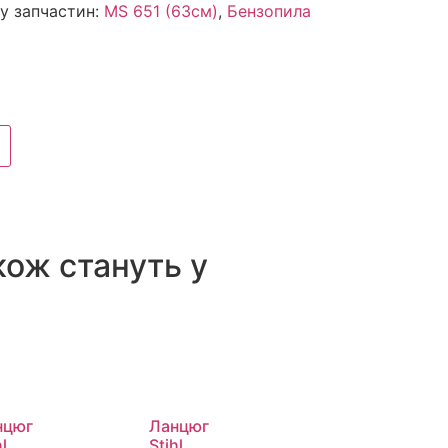
у запчастин:
MS 651 (63см)
,
Бензопила
кож стануть у
нцюг
Ланцюг
l
Stihl