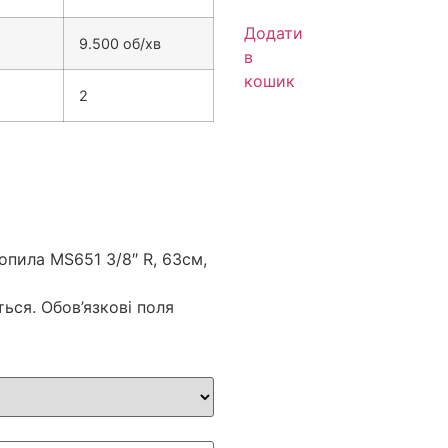
Додати
9.500 об/хв
в
кошик
2
опила MS651 3/8″ R, 63см,
ться.
Обов’язкові поля