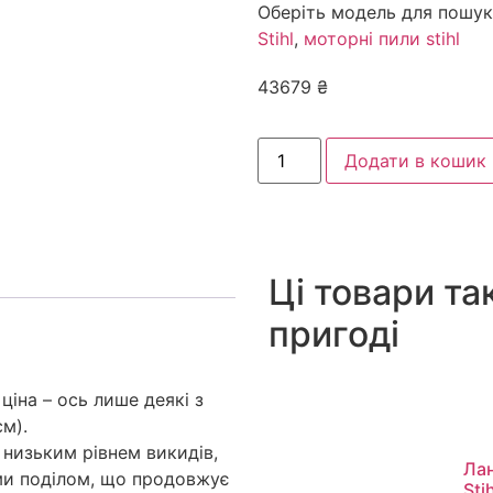
Оберіть модель для пошук
Stihl
,
моторні пили stihl
43679
₴
Додати в кошик
Ці товари та
пригоді
ціна – ось лише деякі з
см).
низьким рівнем викидів,
Ла
іми поділом, що продовжує
Stih