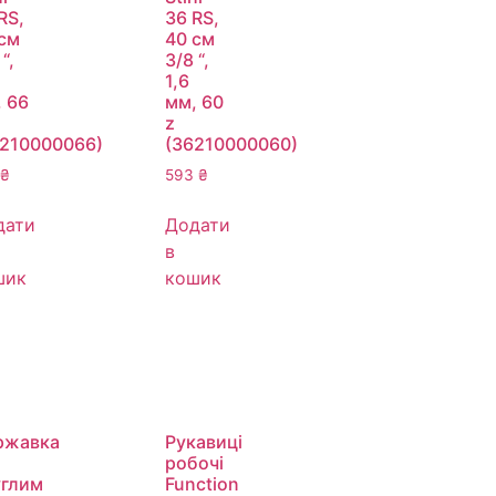
RS,
36 RS,
см
40 см
“,
3/8 “,
1,6
 66
мм, 60
z
6210000066)
(36210000060)
₴
593
₴
дати
Додати
в
шик
кошик
ржавка
Рукавиці
робочі
углим
Function