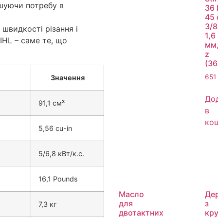
ншуючи потребу в
36 
45 
3/8 
 швидкості різання і
1,6
IHL – саме те, що
мм,
z
(3
651
Значення
До
91,1 см³
в
ко
5,56 cu-in
5/6,8 кВт/к.с.
16,1 Pounds
Масло
Де
для
з
7,3 кг
двотактних
кр