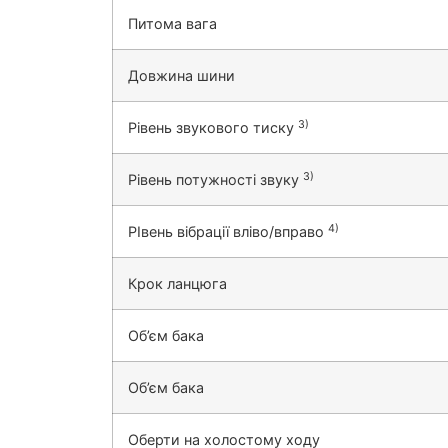
Питома вага
Довжина шини
3)
Рівень звукового тиску
3)
Рівень потужності звуку
4)
РІвень вібрації вліво/вправо
Крок ланцюга
Об’єм бака
Об’єм бака
Оберти на холостому ходу