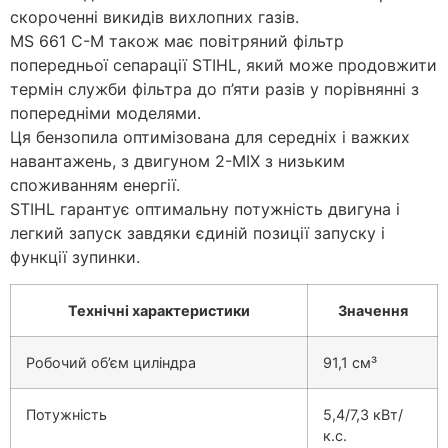
скороченні викидів вихлопних газів.
MS 661 С-М також має повітряний фільтр
попередньої сепарації STIHL, який може продовжити
термін служби фільтра до п’яти разів у порівнянні з
попередніми моделями.
Ця бензопила оптимізована для середніх і важких
навантажень, з двигуном 2-MIX з низьким
споживанням енергії.
STIHL гарантує оптимальну потужність двигуна і
легкий запуск завдяки єдиній позиції запуску і
функції зупинки.
Технічні характеристики
Значення
Pобочий об’єм циліндра
91,1 см³
Потужність
5,4/7,3 кВт/
к.с.