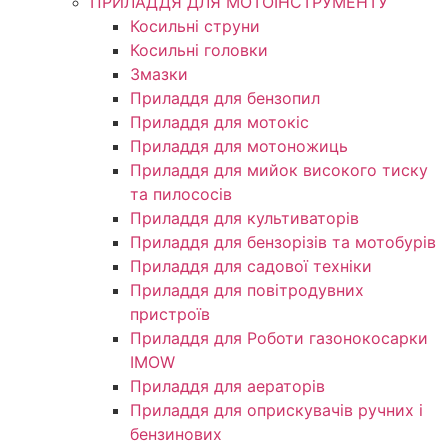
ПРИЛАДДЯ ДЛЯ МОТОІНСТРУМЕНТУ
Косильні струни
Косильні головки
Змазки
Приладдя для бензопил
Приладдя для мотокіс
Приладдя для мотоножиць
Приладдя для мийок високого тиску
та пилососів
Приладдя для культиваторів
Приладдя для бензорізів та мотобурів
Приладдя для садової техніки
Приладдя для повітродувних
пристроїв
Приладдя для Роботи газонокосарки
IMOW
Приладдя для аераторів
Приладдя для оприскувачів ручних і
бензинових