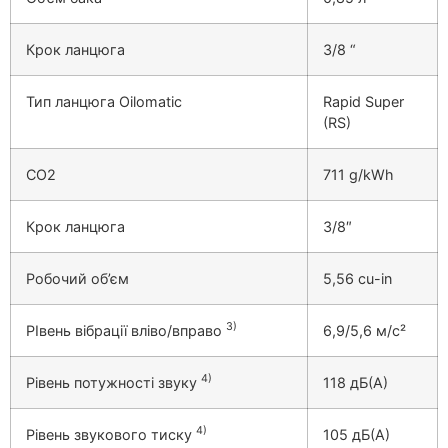
Крок ланцюга
3/8 “
Тип ланцюга Oilomatic
Rapid Super
(RS)
CO2
711 g/kWh
Крок ланцюга
3/8″
Робочий об’єм
5,56 cu-in
3)
РІвень вібрації вліво/вправо
6,9/5,6 м/с²
4)
Рівень потужності звуку
118 дБ(А)
4)
Рівень звукового тиску
105 дБ(А)