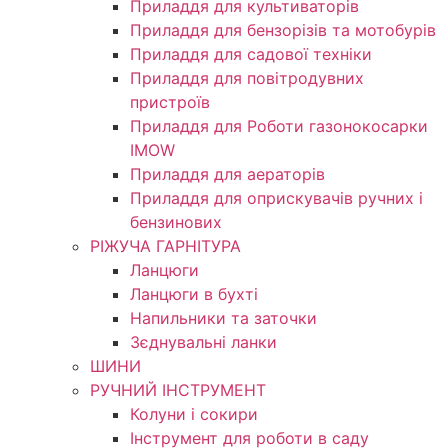
Приладдя для культиваторів
Приладдя для бензорізів та мотобурів
Приладдя для садової техніки
Приладдя для повітродувних
пристроїв
Приладдя для Роботи газонокосарки
IMOW
Приладдя для аераторів
Приладдя для оприскувачів ручних і
бензинових
РІЖУЧА ГАРНІТУРА
Ланцюги
Ланцюги в бухті
Напильники та заточки
Зєднувальні ланки
ШИНИ
РУЧНИЙ ІНСТРУМЕНТ
Колуни і сокири
Інструмент для роботи в саду