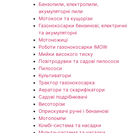
Бензопили, електропили,
акумуляторні пили
Мотокоси та кущорізи
Газонокосарки бензинові, електричні
та акумуляторні
Мотоножиці
Роботи газонокосарки IMOW
Мийки високого тиску
Повітродувки та садові пилососи
Пилососи
Культиватори
Трактор газонокосарка
Аератори та скарифікатори
Садові подрібнювачі
Висоторізи
Оприскувачі ручні і бензинові
Мотопомпи
Комбі-система та насадки
Мульти-система та насадки