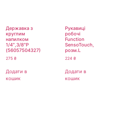
Державка з
Рукавиці
круглим
робочі
напилком
Function
1/4″,3/8″P
SensoTouch,
(56057504327)
розм.L
275
₴
224
₴
Додати в
Додати в
кошик
кошик