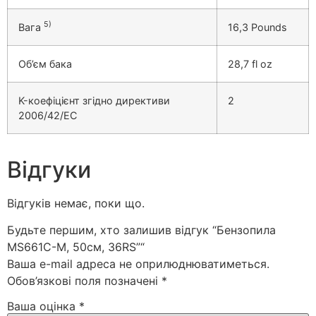
5)
Вага
16,3 Pounds
Об’єм бака
28,7 fl oz
K-коефіцієнт згідно директиви
2
2006/42/EC
Відгуки
Відгуків немає, поки що.
Будьте першим, хто залишив відгук “Бензопила
MS661C-M, 50см, 36RS”“
Ваша e-mail адреса не оприлюднюватиметься.
Обов’язкові поля позначені
*
Ваша оцінка
*