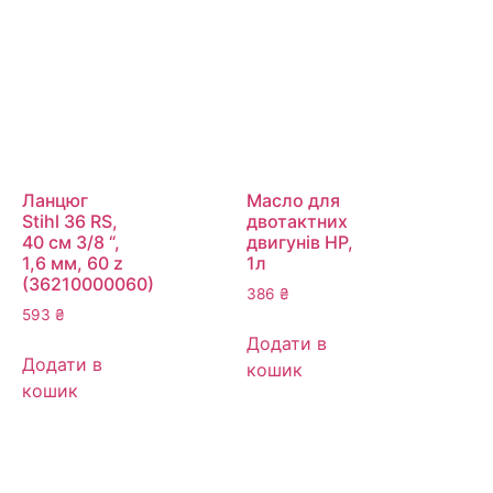
Ланцюг
Масло для
Stihl 36 RS,
двотактних
40 см 3/8 “,
двигунів HP,
1,6 мм, 60 z
1л
(36210000060)
386
₴
593
₴
Додати в
Додати в
кошик
кошик