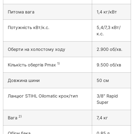
Питома вага
1,4 кг/кВт
Потужність кВт/к.с.
5,4/7,3 кВт/
к.с.
Оберти на холостому ходу
2.900 об/хв.
1)
Кількість обертів Pmax
9.500 об/хв
Довжина шини
50 см
Ланцюг STIHL Oilomatic крок/тип
3/8″ Rapid
Super
2)
Вага
7,4 кг
Об’єм бака
0,85 л