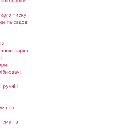
онокосарки
кого тиску
ки та садові
ри
зонокосарка
а
ори
рібнювачі
 ручні і
ема та
тема та