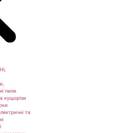
IHL
и,
ні пили
а кущорізи
рки
електричні та
ні
і