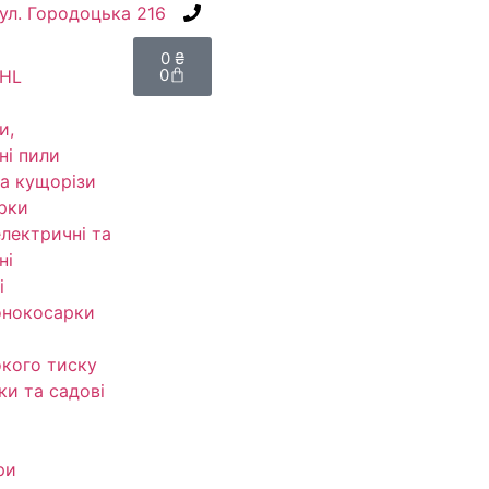
вул. Городоцька 216
+38(067) 586-7032
0
₴
0
IHL
и,
ні пили
а кущорізи
рки
електричні та
ні
і
онокосарки
кого тиску
ки та садові
ри