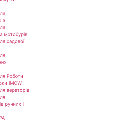
ля
рів
ля
та мотобурів
ля садової
ля
них
ля Роботи
рки IMOW
ля аераторів
ля
в ручних і
РА