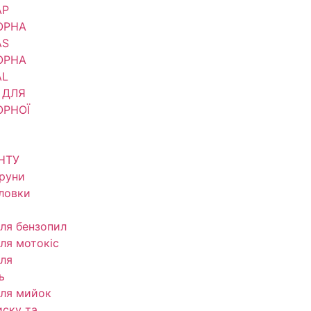
АР
ОРНА
AS
ОРНА
AL
 ДЛЯ
ОРНОЇ
НТУ
труни
оловки
ля бензопил
ля мотокіс
ля
ь
ля мийок
иску та