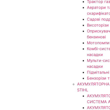
Трактор га
Аератори т
скарифікат
Садові под
Висоторізи
Оприскувачі
бензинові
Мотопомпи
Комбі-сист
насадки
Мульти-сис
насадки
Підмітальні
Бензорізи 
АКУМУЛЯТОРНА 
STIHL
АКУМУЛЯТ
СИСТЕМА 
АКУМУЛЯТ