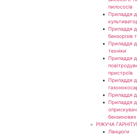
пилососів
Приладдя д
культивато
Приладдя д
бензорізів 
Приладдя д
техніки
Приладдя д
повітродув
пристроїв
Приладдя д
газонокоса
Приладдя д
Приладдя д
оприскувачі
бензинових
РІЖУЧА ГАРНІТУ
Ланцюги