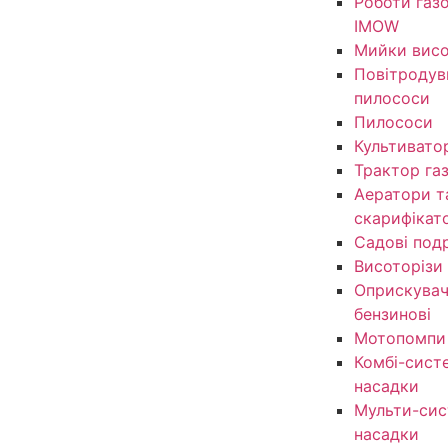
Роботи газ
IMOW
Мийки висо
Повітродув
пилососи
Пилососи
Культивато
Трактор га
Аератори т
скарифікат
Садові под
Висоторізи
Оприскувачі
бензинові
Мотопомпи
Комбі-сист
насадки
Мульти-сис
насадки