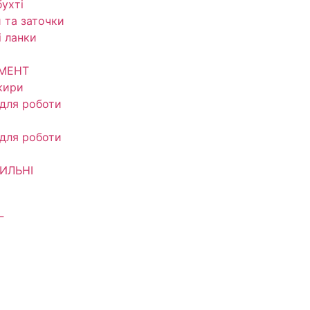
ухті
 та заточки
і ланки
УМЕНТ
кири
 для роботи
 для роботи
ИЛЬНІ
Г