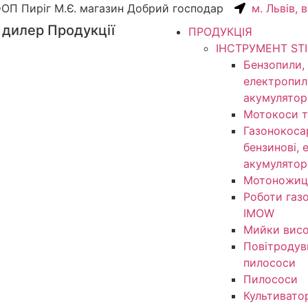
ОП Пиріг М.Є. магазин Добрий господар
м. Львів, 
 дилер Продукції
ПРОДУКЦІЯ
ІНСТРУМЕНТ ST
Бензопили,
електропил
акумулятор
Мотокоси т
Газонокоса
бензинові, 
акумулятор
Мотоножиц
Роботи газ
IMOW
Мийки висо
Повітродув
пилососи
Пилососи
Культивато