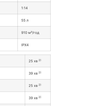
1:14
55 л
910 м³/год
IPX4
2)
25 хв
2)
39 хв
2)
25 хв
2)
39 хв