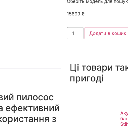
Оберіть модель для пошук
15899
₴
Додати в кошик
Ці товари та
пригоді
вий пилосос
а ефективний
Ак
користання з
ба
Stih