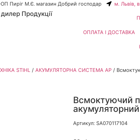
ОП Пиріг М.Є. магазин Добрий господар
м. Львів, 
 дилер Продукції
П
ОПЛАТА І ДОСТАВКА
НІКА STIHL
/
АКУМУЛЯТОРНА СИСТЕМА АР
/ Всмокту
Всмоктуючий п
акумуляторний
Артикул:
SA070117104