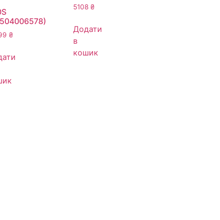
5108
₴
0S
8504006578)
Додати
99
₴
в
кошик
дати
шик