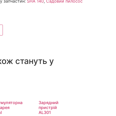
у запчастин:
SHA 140
,
Садовий пилосос
кож стануть у
умуляторна
Зарядний
тарея
пристрій
l
AL301