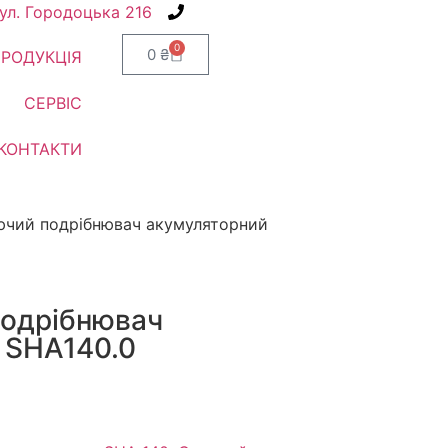
вул. Городоцька 216
+38(067) 586-7032
0
0
₴
РОДУКЦІЯ
СЕРВІС
КОНТАКТИ
ючий подрібнювач акумуляторний
одрібнювач
 SHA140.0