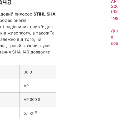
ача
AP
30
(4
адовий пилосос
STIHL SHA
105
рофесіоналів
 і садівничих служб: для
До
ків живоплоту, а також їх
в
алежно від того, чи
ко
ьт, гравій, газони, луки
ування SHA 140 дозволяє
36 В
AP
AP 300 S
1)
5.1 кг