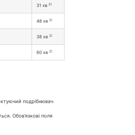
2)
31 хв
2)
48 хв
2)
38 хв
2)
60 хв
моктуючий подрібнювач
ться.
Обов’язкові поля