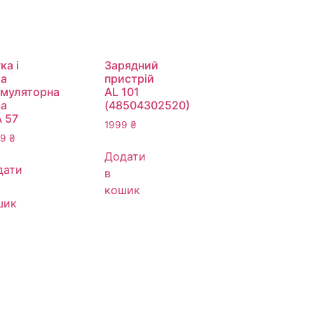
ка і
Зарядний
ха
пристрій
умуляторна
AL 101
са
(48504302520)
 57
1999
₴
09
₴
Додати
дати
в
кошик
шик