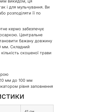
ним викидом, ця
так і для мульчування. Ви
о розподіляти її по
ртне кермо забезпечує
косаркою. Центральне
становити бажану довжину
00 мм. Складний
 кількість скошеної трави
трою
20 мм до 100 мм
дикатором рівня заповнення
истики
41 см