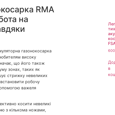
окосарка RMA
бота на
Лег
авдяки
ти
ак
ко
FSA
муляторна газонокосарка
60
любителям високу
До
значає, що його також
в
му зонах, таких як
ко
гшує стрижку невеликих
о встановити робочу
 допомогою важеля
ективно косити невеликі
ню з кількома ножами,