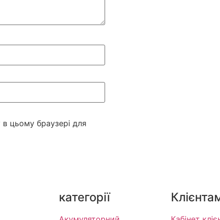
у в цьому браузері для
категорії
Клієнта
Акумуляторний
Кабінет кліє