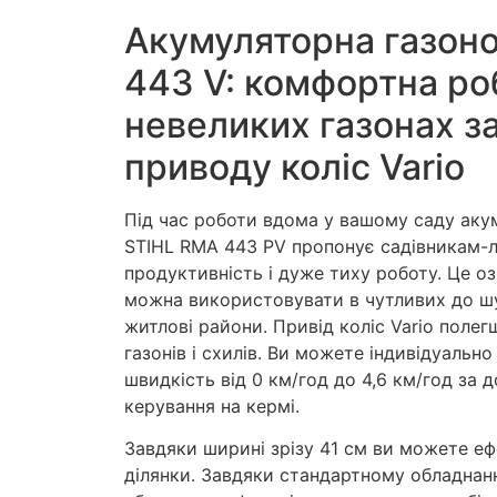
Акумуляторна газон
443 V: комфортна ро
невеликих газонах з
приводу коліс Vario
Під час роботи вдома у вашому саду аку
STIHL RMA 443 PV пропонує садівникам-
продуктивність і дуже тиху роботу. Це о
можна використовувати в чутливих до шу
житлові райони. Привід коліс Vario поле
газонів і схилів. Ви можете індивідуальн
швидкість від 0 км/год до 4,6 км/год за
керування на кермі.
Завдяки ширині зрізу 41 см ви можете еф
ділянки. Завдяки стандартному обладнан