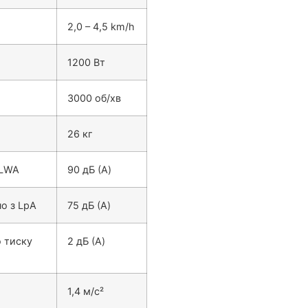
2,0 – 4,5 km/h
1200 Вт
3000 об/хв
26 кг
 LWA
90 дБ (A)
но з LpA
75 дБ (A)
о тиску
2 дБ (A)
1,4 м/с²