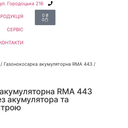
вул. Городоцька 216
+38(067) 586-7032
0
₴
РОДУКЦІЯ
0
СЕРВІС
КОНТАКТИ
/ Газонокосарка акумуляторна RMA 443 /
 акумуляторна RMA 443
ез акумулятора та
строю