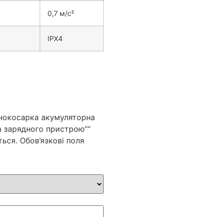
0,7 м/с²
IPX4
онокосарка акумуляторна
а зарядного пристрою”“
ться.
Обов’язкові поля