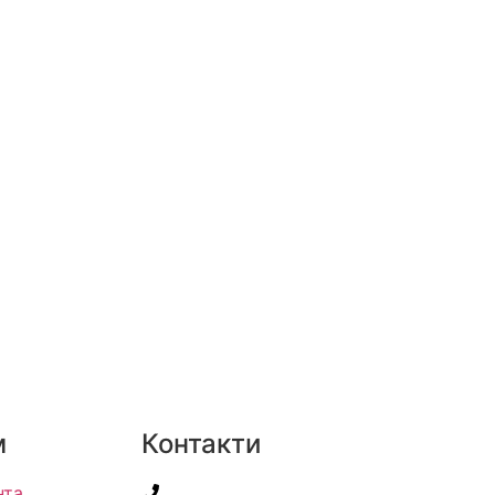
м
Контакти
нта
+38(067) 586-7032