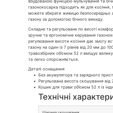
вбудованою функцією мульчування та біч
газонокосарка підходить як для косіння, 
можете збирати живицю безпосередньо аб
газону за допомогою бічного викиду.
Складне та регульоване по висоті комфо
зручне та ергономічне керування газоно
регулювання висоти косіння дає змогу в
газону на один із 7 рівнів від 20 мм до 1
травозбірник об’ємом 52 л вміщує велику
та легко спорожняється.
Деталі оснащення
Без акумулятора та зарядного прис
Регульована висота скошування від 
Кошик для трави об’ємом 52 л із ін
Технічні характер
Ширина скошування