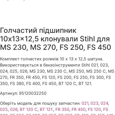
Голчастий підшипник
10x13x12,5 клонували Stihl для
MS 230, MS 270, FS 250, FS 450
Комплект голчастих роликів 10 х 13 х 12,5 шатуна.
Використовується в бензоінструменти Stihl 021, 023,
024, 025, 026, MS 230, MS 230 C, MS 250, MS 250 C, MS
270, FR 350, FR 450, FS 120, FS 200, FS 250, FS 300, FS
350, FS 380, FS 400, FS 450, BT 120 C, BT 121.
Артикул:
95120032250
Оберіть модель для пошуку запчастин:
021
,
023
,
024
,
025
,
026
,
BT 120 C
,
BT 121.
,
FR 350
,
FR 450
,
FS 120
,
FS