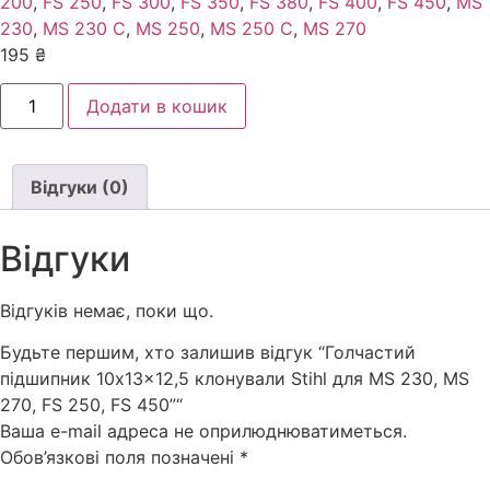
200
,
FS 250
,
FS 300
,
FS 350
,
FS 380
,
FS 400
,
FS 450
,
MS
230
,
MS 230 C
,
MS 250
,
MS 250 C
,
MS 270
195
₴
Голчастий
Додати в кошик
підшипник
10x13x12,5
клонували
Stihl
для
Відгуки (0)
MS
230,
MS
Відгуки
270,
FS
250,
FS
Відгуків немає, поки що.
450
кількість
Будьте першим, хто залишив відгук “Голчастий
підшипник 10x13x12,5 клонували Stihl для MS 230, MS
270, FS 250, FS 450”“
Ваша e-mail адреса не оприлюднюватиметься.
Обов’язкові поля позначені
*