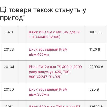
Ці товари також стануть у
пригоді
18411
Шнек Ø90 мм х 695 мм для ВТ
10090
₴
131(44046802009)
20178
Диск абразивний K-BA
1120
₴
діам.400мм
20134
Візок FW 20 для TS 400 (з 2009
22090
₴
року випуску), 420, 700,
800(42247101403)
20170
Диск абразивний K-BA
525
₴
діам.300мм
19051
Шнек Ø90 мм х 700 мм для ВТ
13690
₴