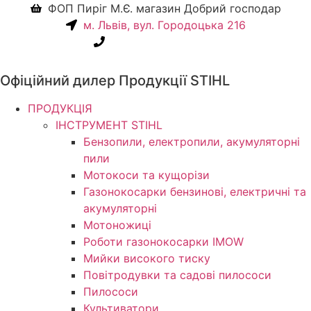
Перейти
ФОП Пиріг М.Є. магазин Добрий господар
до
м. Львів, вул. Городоцька 216
вмісту
+38(067) 586-7032
Офіційний дилер Продукції STIHL
ПРОДУКЦІЯ
ІНСТРУМЕНТ STIHL
Бензопили, електропили, акумуляторні
пили
Мотокоси та кущорізи
Газонокосарки бензинові, електричні та
акумуляторні
Мотоножиці
Роботи газонокосарки IMOW
Мийки високого тиску
Повітродувки та садові пилососи
Пилососи
Культиватори