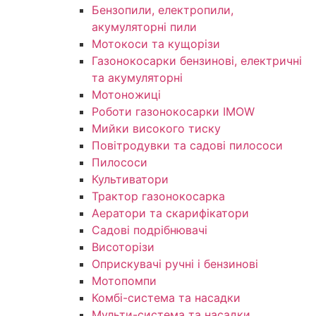
Бензопили, електропили,
акумуляторні пили
Мотокоси та кущорізи
Газонокосарки бензинові, електричні
та акумуляторні
Мотоножиці
Роботи газонокосарки IMOW
Мийки високого тиску
Повітродувки та садові пилососи
Пилососи
Культиватори
Трактор газонокосарка
Аератори та скарифікатори
Садові подрібнювачі
Висоторізи
Оприскувачі ручні і бензинові
Мотопомпи
Комбі-система та насадки
Мульти-система та насадки