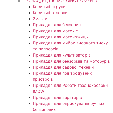
ПРИЛАДДЯ ДЛЯ МОТОІНСТРУМЕНТУ
Косильні струни
Косильні головки
Змазки
Приладдя для бензопил
Приладдя для мотокіс
Приладдя для мотоножиць
Приладдя для мийок високого тиску
та пилососів
Приладдя для культиваторів
Приладдя для бензорізів та мотобурів
Приладдя для садової техніки
Приладдя для повітродувних
пристроїв
Приладдя для Роботи газонокосарки
IMOW
Приладдя для аераторів
Приладдя для оприскувачів ручних і
бензинових