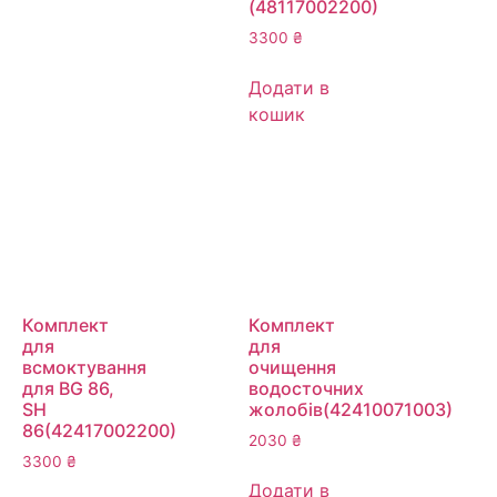
(48117002200)
3300
₴
Додати в
кошик
Комплект
Комплект
для
для
всмоктування
очищення
для BG 86,
водосточних
SH
жолобів(42410071003)
86(42417002200)
2030
₴
3300
₴
Додати в