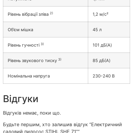
2)
Рівень вібрації зліва
1,2 м/с²
Об’єм мішка
45 л
3)
Рівень гучності
101 дБ(A)
3)
Рівень звукового тиску
85 дБ(A)
Номінальна напруга
230-240 В
Відгуки
Відгуків немає, поки що.
Будьте першим, хто залишив відгук “Електричний
садовий пилосос STIHL SHE 71”“