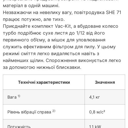
матеріал в одній машині.
Незважаючи на невелику вагу, повітродувка SHE 71
працює потужно, але тихо.
Приєднайте комплект Vac-Kit, а вбудоване колесо
турбо подрібнює сухе листя до 1/12 від його
первинного об’єму, а мішок для уловлювання
служить ефективним фільтром для пилу. У цьому
режимі сміття легко видаляється навіть з
найменших щілин. Спорожнення виконується легко
за допомогою нижньої блискавки.
Технічні характеристики
Значення
1)
Вага
4,1 кг
2)
Рівень вібрації справа
0,8 м/с²
Потужність
1,1 kW