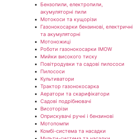
Бензопили, електропили,
акумуляторні пили
Мотокоси та кущорізи
Газонокосарки бензинові, електричні
та акумуляторні
Мотоножиці
Роботи газонокосарки IMOW
Мийки високого тиску
Повітродувки та садові пилососи
Пилососи
Культиватори
Трактор газонокосарка
Аератори та скарифікатори
Садові подрібнювачі
Висоторізи
Оприскувачі ручні і бензинові
Мотопомпи
Комбі-система та насадки
Мульти-система та насадки