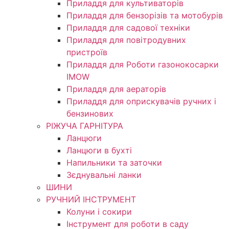
Приладдя для культиваторів
Приладдя для бензорізів та мотобурів
Приладдя для садової техніки
Приладдя для повітродувних
пристроїв
Приладдя для Роботи газонокосарки
IMOW
Приладдя для аераторів
Приладдя для оприскувачів ручних і
бензинових
РІЖУЧА ГАРНІТУРА
Ланцюги
Ланцюги в бухті
Напильники та заточки
Зєднувальні ланки
ШИНИ
РУЧНИЙ ІНСТРУМЕНТ
Колуни і сокири
Інструмент для роботи в саду