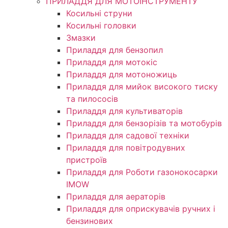
ПРИЛАДДЯ ДЛЯ МОТОІНСТРУМЕНТУ
Косильні струни
Косильні головки
Змазки
Приладдя для бензопил
Приладдя для мотокіс
Приладдя для мотоножиць
Приладдя для мийок високого тиску
та пилососів
Приладдя для культиваторів
Приладдя для бензорізів та мотобурів
Приладдя для садової техніки
Приладдя для повітродувних
пристроїв
Приладдя для Роботи газонокосарки
IMOW
Приладдя для аераторів
Приладдя для оприскувачів ручних і
бензинових