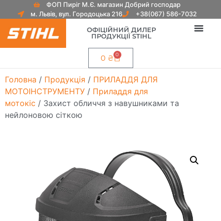
ФОП Пиріг М.Є. магазин Добрий господар
м. Львів, вул. Городоцька 216
+38(067) 586-7032
ОФІЦІЙНИЙ ДИЛЕР
ПРОДУКЦІЇ STIHL
0
0
₴
Головна
/
Продукція
/
ПРИЛАДДЯ ДЛЯ
МОТОІНСТРУМЕНТУ
/
Приладдя для
мотокіс
/ Захист обличчя з навушниками та
нейлоновою сіткою