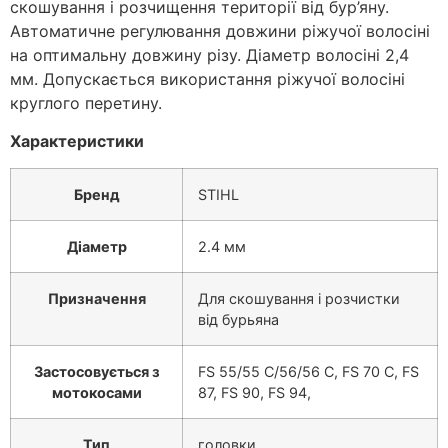
скошування і розчищення території від бур’яну.
Автоматичне регулювання довжини ріжучої волосіні
на оптимальну довжину різу. Діаметр волосіні 2,4
мм. Допускається використання ріжучої волосіні
круглого перетину.
Характеристики
Бренд
STIHL
Діаметр
2.4 мм
Призначення
Для скошування і розчистки
від бурьяна
Застосовується з
FS 55/55 C/56/56 C, FS 70 C, FS
мотокосами
87, FS 90, FS 94,
Тип
головки