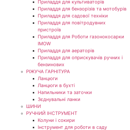
Приладдя для культиваторів
Приладдя для бензорізів та мотобурів
Приладдя для садової техніки
Приладдя для повітродувних
пристроїв
Приладдя для Роботи газонокосарки
IMOW
Приладдя для аераторів
Приладдя для оприскувачів ручних і
бензинових
РІЖУЧА ГАРНІТУРА
Ланцюги
Ланцюги в бухті
Напильники та заточки
Зєднувальні ланки
ШИНИ
РУЧНИЙ ІНСТРУМЕНТ
Колуни і сокири
Інструмент для роботи в саду