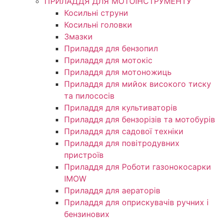
ПРИЛАДДЯ ДЛЯ МОТОІНСТРУМЕНТУ
Косильні струни
Косильні головки
Змазки
Приладдя для бензопил
Приладдя для мотокіс
Приладдя для мотоножиць
Приладдя для мийок високого тиску
та пилососів
Приладдя для культиваторів
Приладдя для бензорізів та мотобурів
Приладдя для садової техніки
Приладдя для повітродувних
пристроїв
Приладдя для Роботи газонокосарки
IMOW
Приладдя для аераторів
Приладдя для оприскувачів ручних і
бензинових