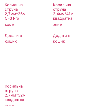
Косильна
Косильна
струна
струна
2,7мм*26м
2,4мм*41м
CF3 Pro
квадратна
445
₴
365
₴
Додати в
Додати в
кошик
кошик
Косильна
струна
2,7мм*32м
квадратна