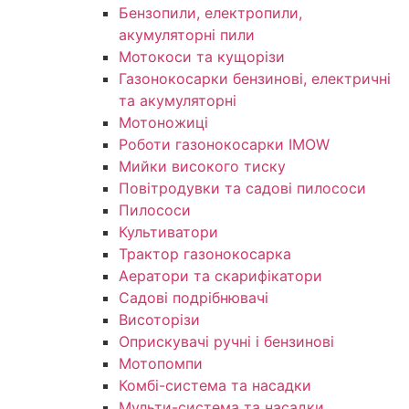
Бензопили, електропили,
акумуляторні пили
Мотокоси та кущорізи
Газонокосарки бензинові, електричні
та акумуляторні
Мотоножиці
Роботи газонокосарки IMOW
Мийки високого тиску
Повітродувки та садові пилососи
Пилососи
Культиватори
Трактор газонокосарка
Аератори та скарифікатори
Садові подрібнювачі
Висоторізи
Оприскувачі ручні і бензинові
Мотопомпи
Комбі-система та насадки
Мульти-система та насадки