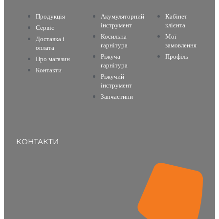
Продукція
Акумуляторний
Кабінет
інструмент
клієнта
Сервіс
Косильна
Мої
Доставка і
гарнітура
замовлення
оплата
Ріжуча
Профіль
Про магазин
гарнітура
Контакти
Ріжучий
інструмент
Запчастини
КОНТАКТИ