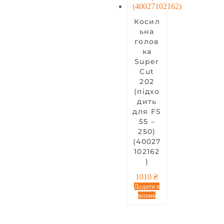
Косил
ьна
голов
ка
Super
Cut
20­2
(підхо
дить
для FS
55 –
250)
(40027
102162
)
1010
₴
Додати в
кошик