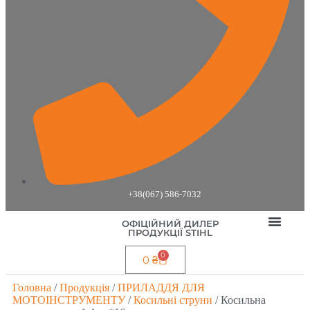
+38(067) 586-7032
ОФІЦІЙНИЙ ДИЛЕР
ПРОДУКЦІЇ STIHL
ОПЛАТА І ДОСТАВ
0
0
₴
Головна
/
Продукція
/
ПРИЛАДДЯ ДЛЯ
МОТОІНСТРУМЕНТУ
/
Косильні струни
/ Косильна