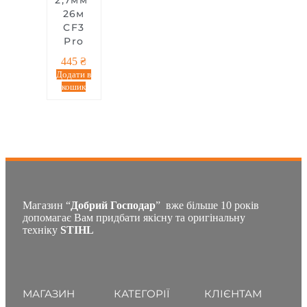
26м
CF3
Pro
445
₴
Додати в
кошик
Магазин “
Добрий Господар
” вже більше 10 років
допомагає Вам придбати якісну та оригінальну
техніку
STIHL
МАГАЗИН
КАТЕГОРІЇ
КЛІЄНТАМ