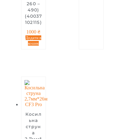
260 –
490)
(40037
102115)
1000
₴
Додати в
кошик
Косил
ьна
струн
а
2,7мм*