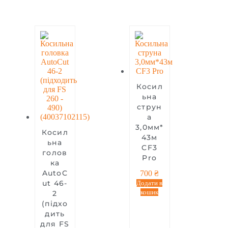
Косил
ьна
струн
а
3,0мм*
Косил
43м
ьна
CF3
голов
Pro
ка
AutoC
700
₴
ut 46-
Додати в
кошик
2
(підхо
дить
для FS