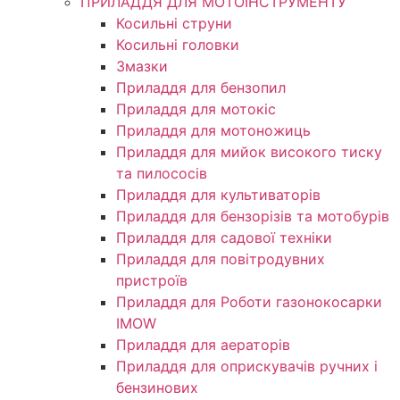
ПРИЛАДДЯ ДЛЯ МОТОІНСТРУМЕНТУ
Косильні струни
Косильні головки
Змазки
Приладдя для бензопил
Приладдя для мотокіс
Приладдя для мотоножиць
Приладдя для мийок високого тиску
та пилососів
Приладдя для культиваторів
Приладдя для бензорізів та мотобурів
Приладдя для садової техніки
Приладдя для повітродувних
пристроїв
Приладдя для Роботи газонокосарки
IMOW
Приладдя для аераторів
Приладдя для оприскувачів ручних і
бензинових