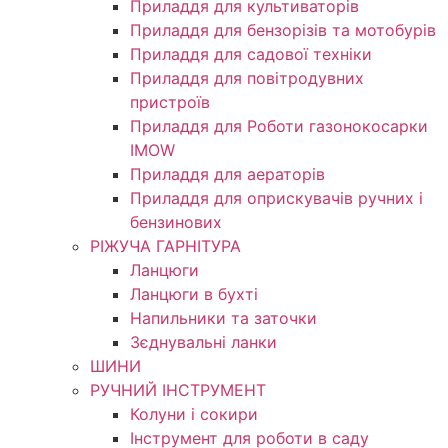
Приладдя для культиваторів
Приладдя для бензорізів та мотобурів
Приладдя для садової техніки
Приладдя для повітродувних
пристроїв
Приладдя для Роботи газонокосарки
IMOW
Приладдя для аераторів
Приладдя для оприскувачів ручних і
бензинових
РІЖУЧА ГАРНІТУРА
Ланцюги
Ланцюги в бухті
Напильники та заточки
Зєднувальні ланки
ШИНИ
РУЧНИЙ ІНСТРУМЕНТ
Колуни і сокири
Інструмент для роботи в саду