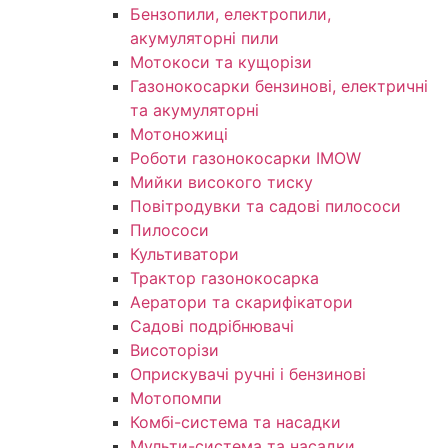
Бензопили, електропили,
акумуляторні пили
Мотокоси та кущорізи
Газонокосарки бензинові, електричні
та акумуляторні
Мотоножиці
Роботи газонокосарки IMOW
Мийки високого тиску
Повітродувки та садові пилососи
Пилососи
Культиватори
Трактор газонокосарка
Аератори та скарифікатори
Садові подрібнювачі
Висоторізи
Оприскувачі ручні і бензинові
Мотопомпи
Комбі-система та насадки
Мульти-система та насадки