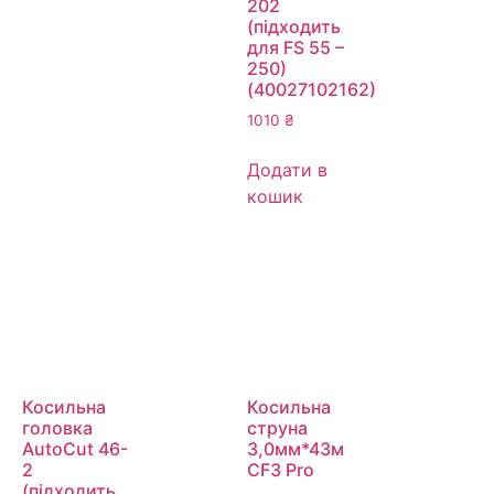
20­2
(підходить
для FS 55 –
250)
(40027102162)
1010
₴
Додати в
кошик
Косильна
Косильна
головка
струна
AutoCut 46-
3,0мм*43м
2
CF3 Pro
(підходить