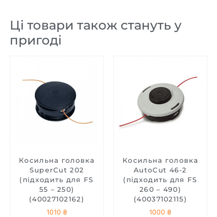
Ці товари також стануть у
пригоді
Косильна головка
Косильна головка
SuperCut 20­2
AutoCut 46-2
(підходить для FS
(підходить для FS
55 – 250)
260 – 490)
(40027102162)
(40037102115)
1010
₴
1000
₴