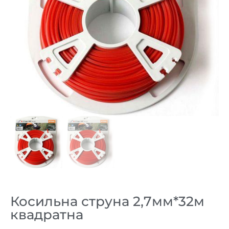
Косильна струна 2,7мм*32м
квадратна