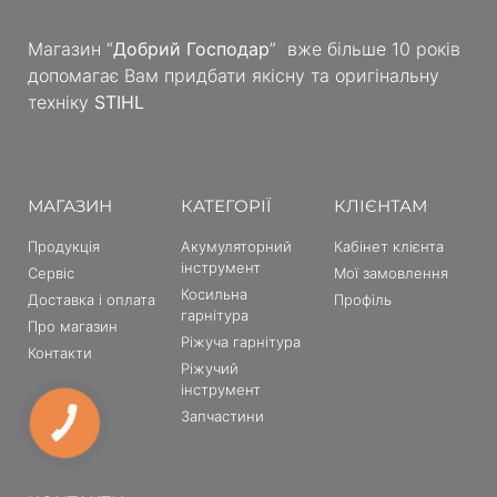
Магазин “
Добрий Господар
” вже більше 10 років
допомагає Вам придбати якісну та оригінальну
техніку
STIHL
МАГАЗИН
КАТЕГОРІЇ
КЛІЄНТАМ
Продукція
Акумуляторний
Кабінет клієнта
інструмент
Сервіс
Мої замовлення
Косильна
Доставка і оплата
Профіль
гарнітура
Про магазин
Ріжуча гарнітура
Контакти
Ріжучий
інструмент
Запчастини
КНОПКА
ЗВ'ЯЗКУ