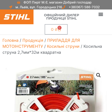
ФОП Пиріг М.Є. магазин Добрий господар
м. Львів, вул. Городоцька 216
+38(067) 586-7032
ОФІЦІЙНИЙ ДИЛЕР
ПРОДУКЦІЇ STIHL
0
0
₴
Головна
/
Продукція
/
ПРИЛАДДЯ ДЛЯ
МОТОІНСТРУМЕНТУ
/
Косильні струни
/ Косильна
струна 2,7мм*32м квадратна