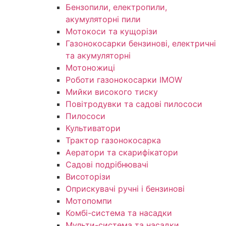
Бензопили, електропили,
акумуляторні пили
Мотокоси та кущорізи
Газонокосарки бензинові, електричні
та акумуляторні
Мотоножиці
Роботи газонокосарки IMOW
Мийки високого тиску
Повітродувки та садові пилососи
Пилососи
Культиватори
Трактор газонокосарка
Аератори та скарифікатори
Садові подрібнювачі
Висоторізи
Оприскувачі ручні і бензинові
Мотопомпи
Комбі-система та насадки
Мульти-система та насадки