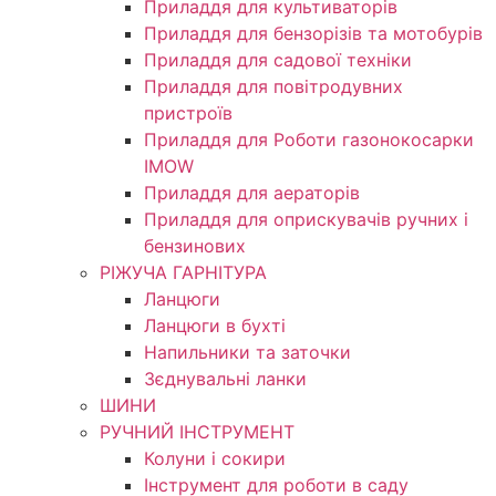
Приладдя для культиваторів
Приладдя для бензорізів та мотобурів
Приладдя для садової техніки
Приладдя для повітродувних
пристроїв
Приладдя для Роботи газонокосарки
IMOW
Приладдя для аераторів
Приладдя для оприскувачів ручних і
бензинових
РІЖУЧА ГАРНІТУРА
Ланцюги
Ланцюги в бухті
Напильники та заточки
Зєднувальні ланки
ШИНИ
РУЧНИЙ ІНСТРУМЕНТ
Колуни і сокири
Інструмент для роботи в саду