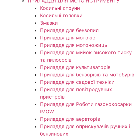
ПРИЛАДДЯ ДЛЯ МОТОІНСТРУМЕНТУ
Косильні струни
Косильні головки
Змазки
Приладдя для бензопил
Приладдя для мотокіс
Приладдя для мотоножиць
Приладдя для мийок високого тиску
та пилососів
Приладдя для культиваторів
Приладдя для бензорізів та мотобурів
Приладдя для садової техніки
Приладдя для повітродувних
пристроїв
Приладдя для Роботи газонокосарки
IMOW
Приладдя для аераторів
Приладдя для оприскувачів ручних і
бензинових