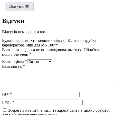
Stihl
Відгуки (0)
для
MS
180
Відгуки
кількість
Відгуків немає, поки що.
Будьте першим, хто залишив відгук “Кільце патрубка
карбюратора Stihl для MS 180”“
Ваша e-mail адреса не оприлюднюватиметься.
Обов’язкові
поля позначені
*
Ваша оцінка
*
Ваш відгук
*
Ім'я
*
Email
*
Зберегти моє ім'я, e-mail, та адресу сайту в цьому браузері
для моїх подальших коментарів.