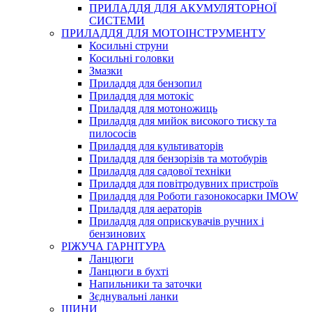
ПРИЛАДДЯ ДЛЯ АКУМУЛЯТОРНОЇ
СИСТЕМИ
ПРИЛАДДЯ ДЛЯ МОТОІНСТРУМЕНТУ
Косильні струни
Косильні головки
Змазки
Приладдя для бензопил
Приладдя для мотокіс
Приладдя для мотоножиць
Приладдя для мийок високого тиску та
пилососів
Приладдя для культиваторів
Приладдя для бензорізів та мотобурів
Приладдя для садової техніки
Приладдя для повітродувних пристроїв
Приладдя для Роботи газонокосарки IMOW
Приладдя для аераторів
Приладдя для оприскувачів ручних і
бензинових
РІЖУЧА ГАРНІТУРА
Ланцюги
Ланцюги в бухті
Напильники та заточки
Зєднувальні ланки
ШИНИ