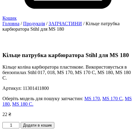
Кошик
Головна
/
Продукція
/
ЗАПЧАСТИНИ
/ Кільце патрубка
карбюратора Stihl для MS 180
Кільце патрубка карбюратора Stihl для MS 180
Кільце коліна карбюратора пластикове. Використовується в
бензопилах Stihl 017, 018, MS 170, MS 170 C, MS 180, MS 180
C.
Артикул:
11301411800
Оберіть модель для пошуку запчастин:
MS 170
,
MS 170 C
,
MS
180
,
MS 180 C.
22
₴
Кільце
Додати в кошик
патрубка
карбюратора