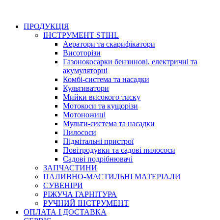
ПРОДУКЦІЯ
ІНСТРУМЕНТ STIHL
Аератори та скарифікатори
Висоторізи
Газонокосарки бензинові, електричні та
акумуляторні
Комбі-система та насадки
Культиватори
Мийки високого тиску
Мотокоси та кущорізи
Мотоножиці
Мульти-система та насадки
Пилососи
Підмітальні пристрої
Повітродувки та садові пилососи
Садові подрібнювачі
ЗАПЧАСТИНИ
ПАЛИВНО-МАСТИЛЬНІ МАТЕРІАЛИ
СУВЕНІРИ
РІЖУЧА ГАРНІТУРА
РУЧНИЙ ІНСТРУМЕНТ
ОПЛАТА І ДОСТАВКА