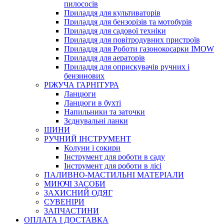
пилососів
Приладдя для культиваторів
Приладдя для бензорізів та мотобурів
Приладдя для садової техніки
Приладдя для повітродувних пристроїв
Приладдя для Роботи газонокосарки IMOW
Приладдя для аераторів
Приладдя для оприскувачів ручних і
бензинових
РІЖУЧА ГАРНІТУРА
Ланцюги
Ланцюги в бухті
Напильники та заточки
Зєднувальні ланки
ШИНИ
РУЧНИЙ ІНСТРУМЕНТ
Колуни і сокири
Інструмент для роботи в саду
Інструмент для роботи в лісі
ПАЛИВНО-МАСТИЛЬНІ МАТЕРІАЛИ
МИЮЧІ ЗАСОБИ
ЗАХИСНИЙ ОДЯГ
СУВЕНІРИ
ЗАПЧАСТИНИ
ОПЛАТА І ДОСТАВКА