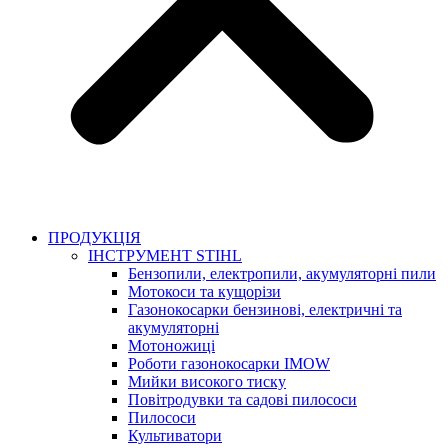
ПРОДУКЦІЯ
ІНСТРУМЕНТ STIHL
Бензопили, електропили, акумуляторні пили
Мотокоси та кущорізи
Газонокосарки бензинові, електричні та
акумуляторні
Мотоножиці
Роботи газонокосарки IMOW
Мийки високого тиску
Повітродувки та садові пилососи
Пилососи
Культиватори