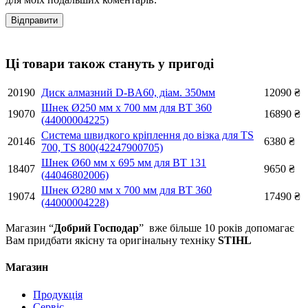
Ці товари також стануть у пригоді
20190
Диск алмазний D-BA60, діам. 350мм
12090
₴
Шнек Ø250 мм х 700 мм для ВТ 360
19070
16890
₴
(44000004225)
Система швидкого кріплення до візка для TS
20146
6380
₴
700, TS 800(42247900705)
Шнек Ø60 мм х 695 мм для ВТ 131
18407
9650
₴
(44046802006)
Шнек Ø280 мм х 700 мм для ВТ 360
19074
17490
₴
(44000004228)
Магазин “
Добрий Господар
” вже більше 10 років допомагає
Вам придбати якісну та оригінальну техніку
STIHL
Магазин
Продукція
Сервіс