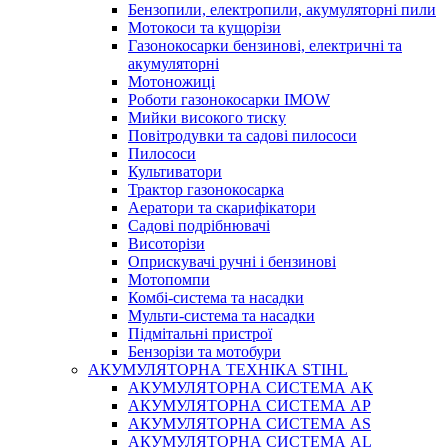
Бензопили, електропили, акумуляторні пили
Мотокоси та кущорізи
Газонокосарки бензинові, електричні та
акумуляторні
Мотоножиці
Роботи газонокосарки IMOW
Мийки високого тиску
Повітродувки та садові пилососи
Пилососи
Культиватори
Трактор газонокосарка
Аератори та скарифікатори
Садові подрібнювачі
Висоторізи
Оприскувачі ручні і бензинові
Мотопомпи
Комбі-система та насадки
Мульти-система та насадки
Підмітальні пристрої
Бензорізи та мотобури
АКУМУЛЯТОРНА ТЕХНІКА STIHL
АКУМУЛЯТОРНА СИСТЕМА АК
АКУМУЛЯТОРНА СИСТЕМА АР
АКУМУЛЯТОРНА СИСТЕМА AS
АКУМУЛЯТОРНА СИСТЕМА AL