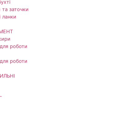
ухті
 та заточки
і ланки
УМЕНТ
кири
 для роботи
 для роботи
ИЛЬНІ
Г