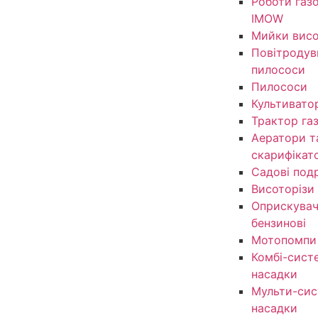
Роботи газ
IMOW
Мийки висо
Повітродув
пилососи
Пилососи
Культивато
Трактор га
Аератори т
скарифікат
Садові под
Висоторізи
Оприскувачі
бензинові
Мотопомпи
Комбі-сист
насадки
Мульти-сис
насадки