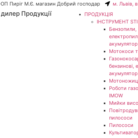
ОП Пиріг М.Є. магазин Добрий господар
м. Львів, 
 дилер Продукції
ПРОДУКЦІЯ
ІНСТРУМЕНТ ST
Бензопили,
електропил
акумулятор
Мотокоси т
Газонокоса
бензинові, 
акумулятор
Мотоножиц
Роботи газ
IMOW
Мийки висо
Повітродув
пилососи
Пилососи
Культивато