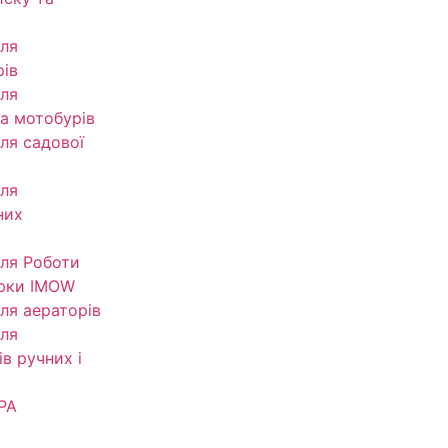
ля
рів
ля
та мотобурів
ля садової
ля
них
ля Роботи
рки IMOW
ля аераторів
ля
в ручних і
РА