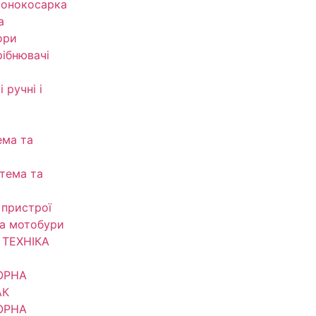
зонокосарка
а
ори
рібнювачі
 ручні і
ема та
тема та
 пристрої
та мотобури
ТЕХНІКА
ОРНА
АК
ОРНА