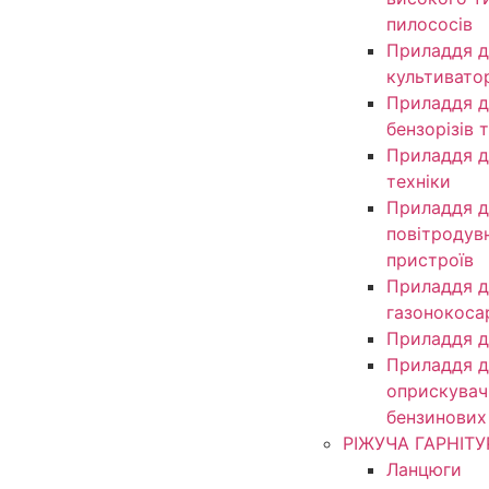
пилососів
Приладдя д
культивато
Приладдя д
бензорізів 
Приладдя д
техніки
Приладдя д
повітродув
пристроїв
Приладдя д
газонокоса
Приладдя д
Приладдя д
оприскувачі
бензинових
РІЖУЧА ГАРНІТУ
Ланцюги