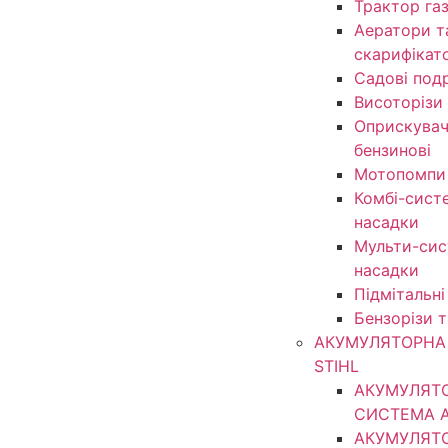
Трактор га
Аератори т
скарифікат
Садові под
Висоторізи
Оприскувачі
бензинові
Мотопомпи
Комбі-сист
насадки
Мульти-сис
насадки
Підмітальні
Бензорізи 
АКУМУЛЯТОРНА 
STIHL
АКУМУЛЯТ
СИСТЕМА 
АКУМУЛЯТ