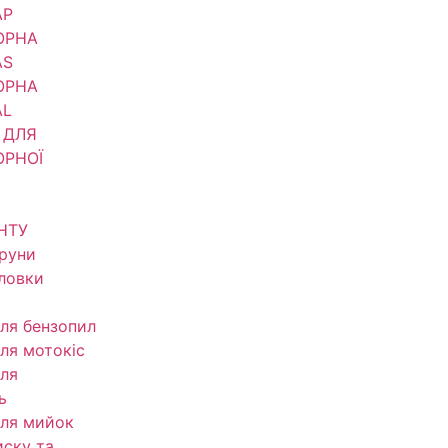
АР
ОРНА
AS
ОРНА
AL
 ДЛЯ
ОРНОЇ
НТУ
труни
оловки
ля бензопил
ля мотокіс
ля
ь
ля мийок
иску та