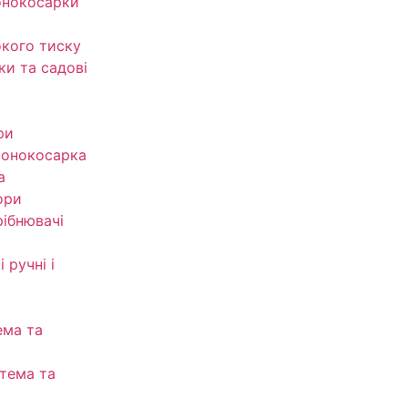
онокосарки
кого тиску
ки та садові
ри
зонокосарка
а
ори
рібнювачі
 ручні і
ема та
тема та