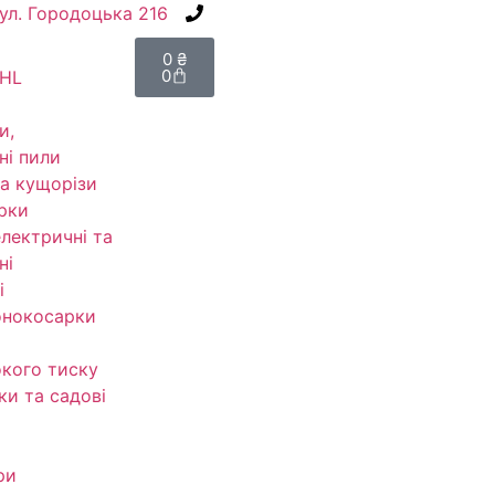
вул. Городоцька 216
+38(067) 586-7032
0
₴
0
IHL
и,
ні пили
а кущорізи
рки
електричні та
ні
і
онокосарки
кого тиску
ки та садові
ри