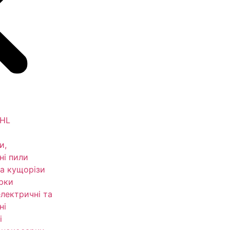
IHL
и,
ні пили
а кущорізи
рки
електричні та
ні
і