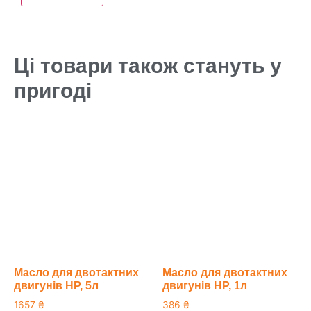
Ці товари також стануть у
пригоді
Масло для двотактних
Масло для двотактних
двигунів HP, 5л
двигунів HP, 1л
1657
₴
386
₴