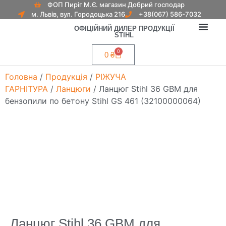
ФОП Пиріг М.Є. магазин Добрий господар
м. Львів, вул. Городоцька 216
+38(067) 586-7032
ОФІЦІЙНИЙ ДИЛЕР ПРОДУКЦІЇ
STIHL
ОПЛАТА І ДОСТАВ
0
0
₴
Головна
/
Продукція
/
РІЖУЧА
ГАРНІТУРА
/
Ланцюги
/ Ланцюг Stihl 36 GBM для
бензопили по бетону Stihl GS 461 (32100000064)
Ланцюг Stihl 36 GBM для