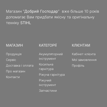
Магазин “
Добрий Господар
” вже більше 10 років
допомагає Вам придбати якісну та оригінальну
техніку
STIHL
МАГАЗИН
КАТЕГОРІЇ
КЛІЄНТАМ
Продукція
Акумуляторний
Кабінет клієнта
інструмент
Сервіс
Мої замовлення
Косильна
Доставка і оплата
Профіль
гарнітура
Про магазин
Ріжуча гарнітура
Контакти
Ріжучий
інструмент
Запчастини