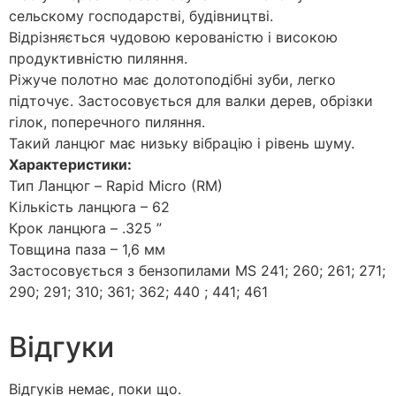
сeльскому господарстві, будівництві.
Відрізняється чудовою керованістю і високою
продуктивністю пиляння.
Ріжуче полотно має долотоподібні зуби, легко
підточує. Застосовується для валки дерев, обрізки
гілок, поперечного пиляння.
Такий ланцюг має низьку вібрацію і рівень шуму.
Характеристики:
Тип Ланцюг – Rapid Micro (RM)
Кількість ланцюга – 62
Крок ланцюга – .325 ”
Товщина пaза – 1,6 мм
Застосовується з бензопилами MS 241; 260; 261; 271;
290; 291; 310; 361; 362; 440 ; 441; 461
Відгуки
Відгуків немає, поки що.