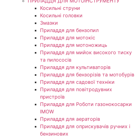
ПРИЛАДДЯ ДЛЯ МОТОІНСТРУМЕНТУ
Косильні струни
Косильні головки
Змазки
Приладдя для бензопил
Приладдя для мотокіс
Приладдя для мотоножиць
Приладдя для мийок високого тиску
та пилососів
Приладдя для культиваторів
Приладдя для бензорізів та мотобурів
Приладдя для садової техніки
Приладдя для повітродувних
пристроїв
Приладдя для Роботи газонокосарки
IMOW
Приладдя для аераторів
Приладдя для оприскувачів ручних і
бензинових