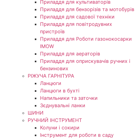
Приладдя для культиваторів
Приладдя для бензорізів та мотобурів
Приладдя для садової техніки
Приладдя для повітродувних
пристроїв
Приладдя для Роботи газонокосарки
IMOW
Приладдя для аераторів
Приладдя для оприскувачів ручних і
бензинових
РІЖУЧА ГАРНІТУРА
Ланцюги
Ланцюги в бухті
Напильники та заточки
Зєднувальні ланки
ШИНИ
РУЧНИЙ ІНСТРУМЕНТ
Колуни і сокири
Інструмент для роботи в саду