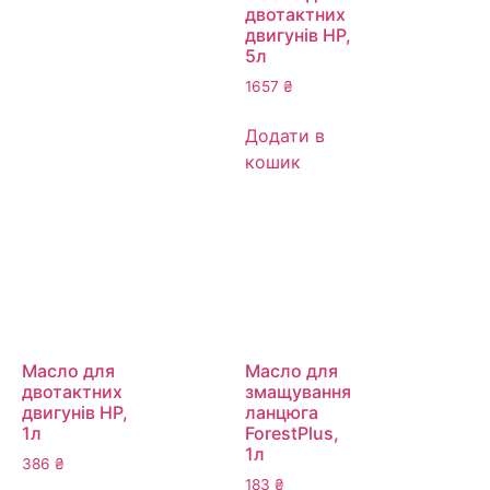
двотактних
двигунів HP,
5л
1657
₴
Додати в
кошик
Масло для
Масло для
двотактних
змащування
двигунів HP,
ланцюга
1л
ForestPlus,
1л
386
₴
183
₴