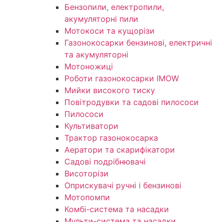
Бензопили, електропили,
акумуляторні пили
Мотокоси та кущорізи
Газонокосарки бензинові, електричні
та акумуляторні
Мотоножиці
Роботи газонокосарки IMOW
Мийки високого тиску
Повітродувки та садові пилососи
Пилососи
Культиватори
Трактор газонокосарка
Аератори та скарифікатори
Садові подрібнювачі
Висоторізи
Оприскувачі ручні і бензинові
Мотопомпи
Комбі-система та насадки
Мульти-система та насадки