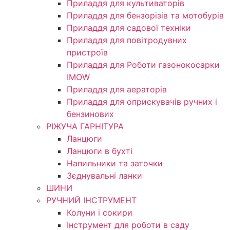
Приладдя для культиваторів
Приладдя для бензорізів та мотобурів
Приладдя для садової техніки
Приладдя для повітродувних
пристроїв
Приладдя для Роботи газонокосарки
IMOW
Приладдя для аераторів
Приладдя для оприскувачів ручних і
бензинових
РІЖУЧА ГАРНІТУРА
Ланцюги
Ланцюги в бухті
Напильники та заточки
Зєднувальні ланки
ШИНИ
РУЧНИЙ ІНСТРУМЕНТ
Колуни і сокири
Інструмент для роботи в саду