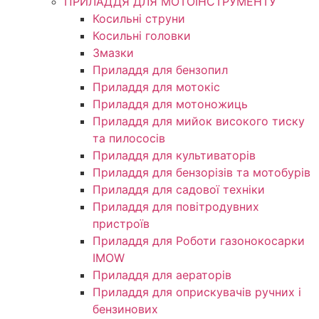
ПРИЛАДДЯ ДЛЯ МОТОІНСТРУМЕНТУ
Косильні струни
Косильні головки
Змазки
Приладдя для бензопил
Приладдя для мотокіс
Приладдя для мотоножиць
Приладдя для мийок високого тиску
та пилососів
Приладдя для культиваторів
Приладдя для бензорізів та мотобурів
Приладдя для садової техніки
Приладдя для повітродувних
пристроїв
Приладдя для Роботи газонокосарки
IMOW
Приладдя для аераторів
Приладдя для оприскувачів ручних і
бензинових