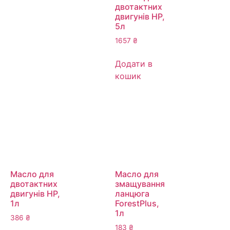
двотактних
двигунів HP,
5л
1657
₴
Додати в
кошик
Масло для
Масло для
двотактних
змащування
двигунів HP,
ланцюга
1л
ForestPlus,
1л
386
₴
183
₴