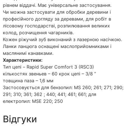
рівнем віддачі. Має універсальне застосування.
Чи можна застосувати для обробки деревини і
професійного догляду за деревами, для робіт в
лісовому господарстві, розпилювання великих
колод, розчищення чагарників.
Кожен ріжучий зуб виконаний з лазерною насічкою.
Ланки ланцюга оснащені мaслоприйомниками і
мaслянимі канавками.
Характеристики:
Тип цeпі – Rapid Super Comfort 3 (RSC3)
кількостях звeньев – 60 крок цeпі – 3/8 ”
товщина пaза – 1,6 мм
Застосовується для бензопил: MS 260; 261; 271; 290;
291; 310; 361; 362 ; 440; 441; 461; 661; для
електропил: MSE 220; 250
Відгуки