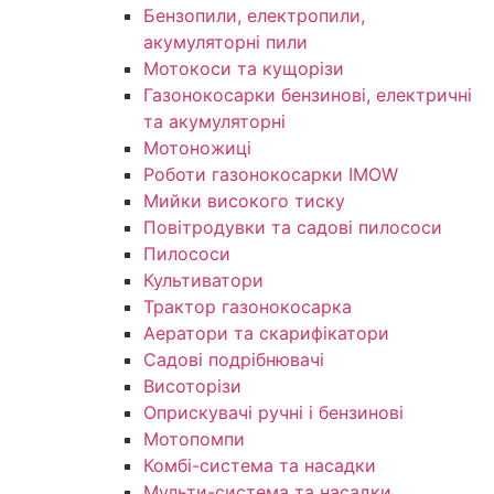
Бензопили, електропили,
акумуляторні пили
Мотокоси та кущорізи
Газонокосарки бензинові, електричні
та акумуляторні
Мотоножиці
Роботи газонокосарки IMOW
Мийки високого тиску
Повітродувки та садові пилососи
Пилососи
Культиватори
Трактор газонокосарка
Аератори та скарифікатори
Садові подрібнювачі
Висоторізи
Оприскувачі ручні і бензинові
Мотопомпи
Комбі-система та насадки
Мульти-система та насадки