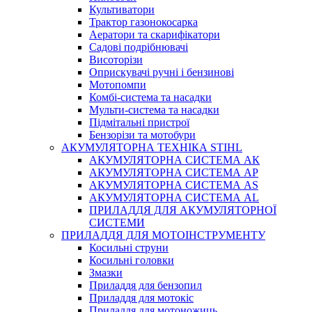
Культиватори
Трактор газонокосарка
Аератори та скарифікатори
Садові подрібнювачі
Висоторізи
Оприскувачі ручні і бензинові
Мотопомпи
Комбі-система та насадки
Мульти-система та насадки
Підмітальні пристрої
Бензорізи та мотобури
АКУМУЛЯТОРНА ТЕХНІКА STIHL
АКУМУЛЯТОРНА СИСТЕМА АК
АКУМУЛЯТОРНА СИСТЕМА АР
АКУМУЛЯТОРНА СИСТЕМА AS
АКУМУЛЯТОРНА СИСТЕМА AL
ПРИЛАДДЯ ДЛЯ АКУМУЛЯТОРНОЇ
СИСТЕМИ
ПРИЛАДДЯ ДЛЯ МОТОІНСТРУМЕНТУ
Косильні струни
Косильні головки
Змазки
Приладдя для бензопил
Приладдя для мотокіс
Приладдя для мотоножиць