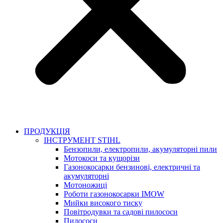
ПРОДУКЦІЯ
ІНСТРУМЕНТ STIHL
Бензопили, електропили, акумуляторні пили
Мотокоси та кущорізи
Газонокосарки бензинові, електричні та
акумуляторні
Мотоножиці
Роботи газонокосарки IMOW
Мийки високого тиску
Повітродувки та садові пилососи
Пилососи