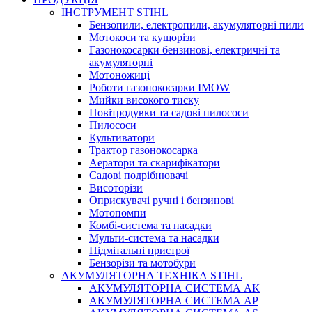
ІНСТРУМЕНТ STIHL
Бензопили, електропили, акумуляторні пили
Мотокоси та кущорізи
Газонокосарки бензинові, електричні та
акумуляторні
Мотоножиці
Роботи газонокосарки IMOW
Мийки високого тиску
Повітродувки та садові пилососи
Пилососи
Культиватори
Трактор газонокосарка
Аератори та скарифікатори
Садові подрібнювачі
Висоторізи
Оприскувачі ручні і бензинові
Мотопомпи
Комбі-система та насадки
Мульти-система та насадки
Підмітальні пристрої
Бензорізи та мотобури
АКУМУЛЯТОРНА ТЕХНІКА STIHL
АКУМУЛЯТОРНА СИСТЕМА АК
АКУМУЛЯТОРНА СИСТЕМА АР