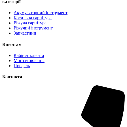
категорії
Акумуляторний інструмент
Косильна гарнітура
Ріжуча гарнітура
Ріжучий інструмент
Запчастини
Клієнтам
Кабінет клієнта
Мої замовлення
Профіль
Контакти