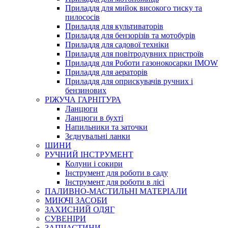
Приладдя для мийок високого тиску та
пилососів
Приладдя для культиваторів
Приладдя для бензорізів та мотобурів
Приладдя для садової техніки
Приладдя для повітродувних пристроїв
Приладдя для Роботи газонокосарки IMOW
Приладдя для аераторів
Приладдя для оприскувачів ручних і
бензинових
РІЖУЧА ГАРНІТУРА
Ланцюги
Ланцюги в бухті
Напильники та заточки
Зєднувальні ланки
ШИНИ
РУЧНИЙ ІНСТРУМЕНТ
Колуни і сокири
Інструмент для роботи в саду
Інструмент для роботи в лісі
ПАЛИВНО-МАСТИЛЬНІ МАТЕРІАЛИ
МИЮЧІ ЗАСОБИ
ЗАХИСНИЙ ОДЯГ
СУВЕНІРИ
ЗАПЧАСТИНИ