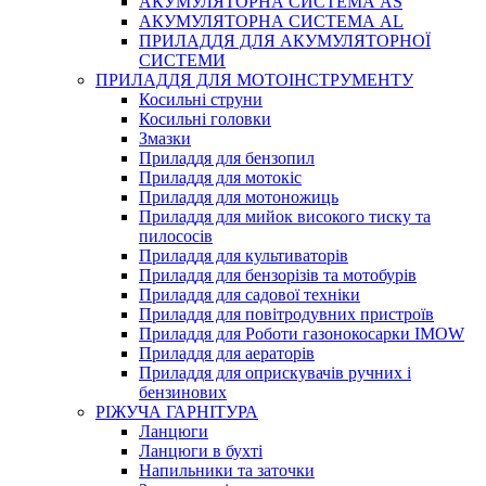
АКУМУЛЯТОРНА СИСТЕМА AS
АКУМУЛЯТОРНА СИСТЕМА AL
ПРИЛАДДЯ ДЛЯ АКУМУЛЯТОРНОЇ
СИСТЕМИ
ПРИЛАДДЯ ДЛЯ МОТОІНСТРУМЕНТУ
Косильні струни
Косильні головки
Змазки
Приладдя для бензопил
Приладдя для мотокіс
Приладдя для мотоножиць
Приладдя для мийок високого тиску та
пилососів
Приладдя для культиваторів
Приладдя для бензорізів та мотобурів
Приладдя для садової техніки
Приладдя для повітродувних пристроїв
Приладдя для Роботи газонокосарки IMOW
Приладдя для аераторів
Приладдя для оприскувачів ручних і
бензинових
РІЖУЧА ГАРНІТУРА
Ланцюги
Ланцюги в бухті
Напильники та заточки