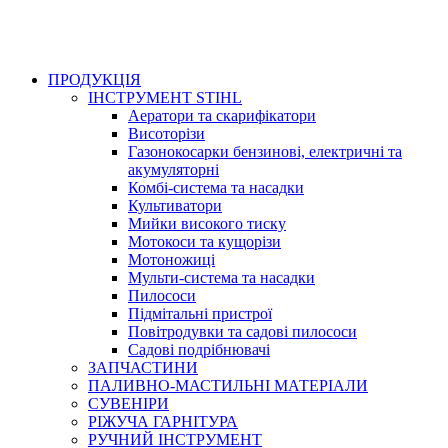
ПРОДУКЦІЯ
ІНСТРУМЕНТ STIHL
Аератори та скарифікатори
Висоторізи
Газонокосарки бензинові, електричні та
акумуляторні
Комбі-система та насадки
Культиватори
Мийки високого тиску
Мотокоси та кущорізи
Мотоножиці
Мульти-система та насадки
Пилососи
Підмітальні пристрої
Повітродувки та садові пилососи
Садові подрібнювачі
ЗАПЧАСТИНИ
ПАЛИВНО-МАСТИЛЬНІ МАТЕРІАЛИ
СУВЕНІРИ
РІЖУЧА ГАРНІТУРА
РУЧНИЙ ІНСТРУМЕНТ