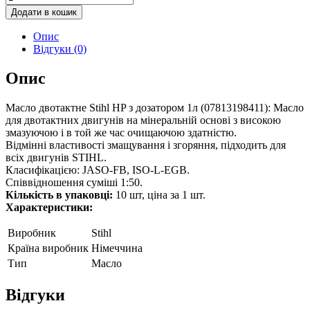
Додати в кошик
Опис
Відгуки (0)
Опис
Масло двотактне Stihl HP з дозатором 1л (07813198411): Масло
для двотактних двигунів на мінеральній основі з високою
змазуючою і в той же час очищаючою здатністю.
Відмінні властивості змащування і згоряння, підходить для
всіх двигунів STIHL.
Класифікацією: JASO-FB, ISO-L-EGB.
Співвідношення суміші 1:50.
Кількість в упаковці:
10 шт, ціна за 1 шт.
Характеристики:
Виробник
Stihl
Країна виробник
Німеччина
Тип
Масло
Відгуки