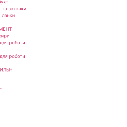
ухті
 та заточки
і ланки
УМЕНТ
кири
 для роботи
 для роботи
ИЛЬНІ
Г