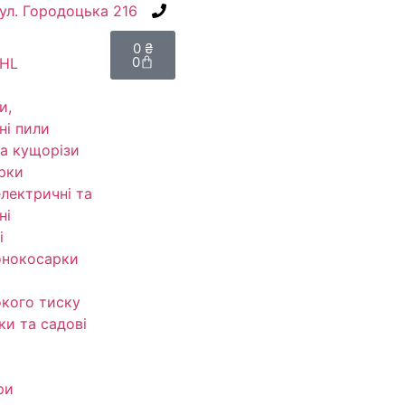
вул. Городоцька 216
+38(067) 586-7032
0
₴
0
IHL
и,
ні пили
а кущорізи
рки
електричні та
ні
і
онокосарки
кого тиску
ки та садові
ри