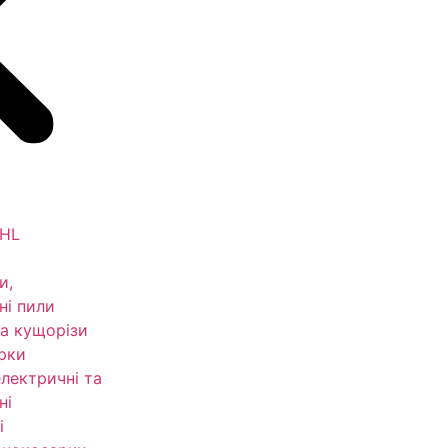
IHL
и,
ні пили
а кущорізи
рки
електричні та
ні
і