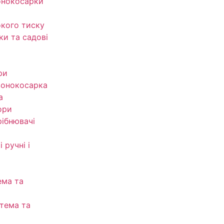
онокосарки
кого тиску
ки та садові
ри
зонокосарка
а
ори
рібнювачі
 ручні і
ема та
тема та