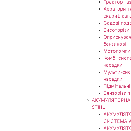
Трактор га
Аератори т
скарифікат
Садові под
Висоторізи
Оприскувачі
бензинові
Мотопомпи
Комбі-сист
насадки
Мульти-сис
насадки
Підмітальні
Бензорізи 
АКУМУЛЯТОРНА 
STIHL
АКУМУЛЯТ
СИСТЕМА 
АКУМУЛЯТ