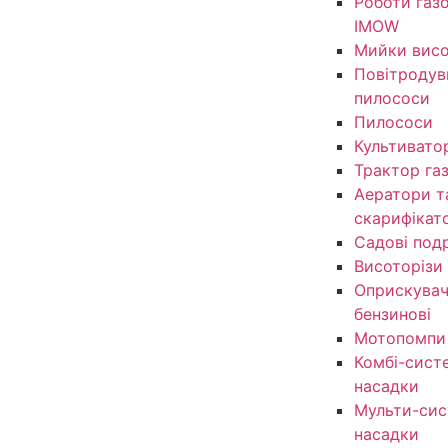
Роботи газ
IMOW
Мийки висо
Повітродув
пилососи
Пилососи
Культивато
Трактор га
Аератори т
скарифікат
Садові под
Висоторізи
Оприскувачі
бензинові
Мотопомпи
Комбі-сист
насадки
Мульти-сис
насадки