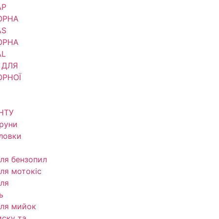
АР
ОРНА
AS
ОРНА
AL
 ДЛЯ
ОРНОЇ
НТУ
труни
оловки
ля бензопил
ля мотокіс
ля
ь
ля мийок
иску та