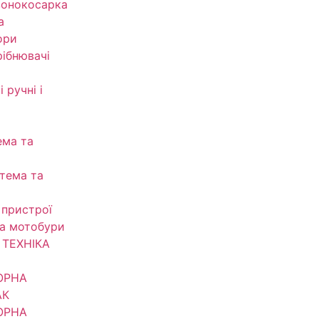
зонокосарка
а
ори
рібнювачі
 ручні і
ема та
тема та
 пристрої
та мотобури
ТЕХНІКА
ОРНА
АК
ОРНА