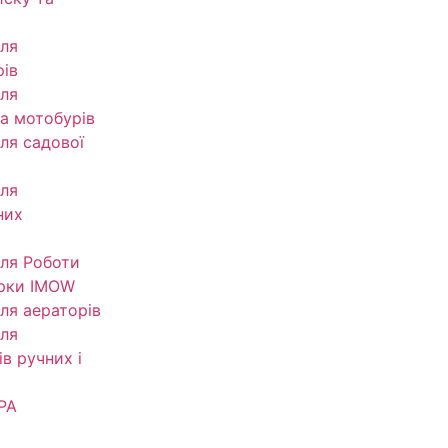
ля
рів
ля
та мотобурів
ля садової
ля
них
ля Роботи
рки IMOW
ля аераторів
ля
в ручних і
РА