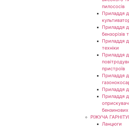
пилососів
Приладдя д
культивато
Приладдя д
бензорізів 
Приладдя д
техніки
Приладдя д
повітродув
пристроїв
Приладдя д
газонокоса
Приладдя д
Приладдя д
оприскувачі
бензинових
РІЖУЧА ГАРНІТУ
Ланцюги