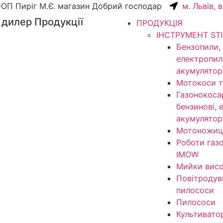
ОП Пиріг М.Є. магазин Добрий господар
м. Львів, 
 дилер Продукції
ПРОДУКЦІЯ
ІНСТРУМЕНТ ST
Бензопили,
електропил
акумулятор
Мотокоси т
Газонокоса
бензинові, 
акумулятор
Мотоножиц
Роботи газ
IMOW
Мийки висо
Повітродув
пилососи
Пилососи
Культивато