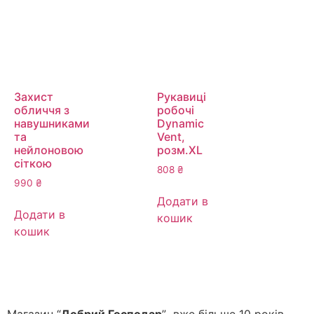
Захист
Рукавиці
обличчя з
робочі
навушниками
Dynamic
та
Vent,
нейлоновою
розм.ХL
сіткою
808
₴
990
₴
Додати в
Додати в
кошик
кошик