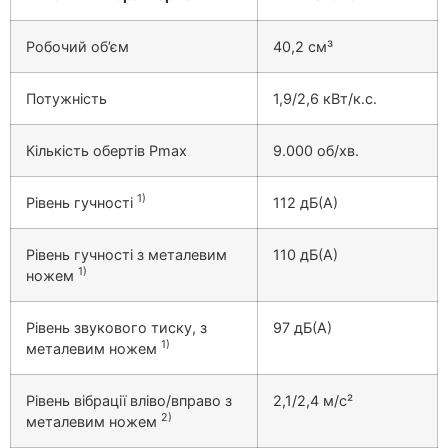
Робочий об’єм
40,2 cм³
Потужність
1,9/2,6 кВт/к.с.
Кількість обертів Pmax
9.000 об/хв.
1)
Рівень гучності
112 дБ(А)
Рівень гучності з металевим
110 дБ(А)
1)
ножем
Рівень звукового тиску, з
97 дБ(А)
1)
металевим ножем
Рівень вібрації вліво/вправо з
2,1/2,4 м/с²
2)
металевим ножем