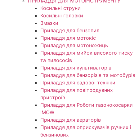
ПРИЛАДДЯ ДЛЯ МОТОІНСТРУМЕНТУ
Косильні струни
Косильні головки
Змазки
Приладдя для бензопил
Приладдя для мотокіс
Приладдя для мотоножиць
Приладдя для мийок високого тиску
та пилососів
Приладдя для культиваторів
Приладдя для бензорізів та мотобурів
Приладдя для садової техніки
Приладдя для повітродувних
пристроїв
Приладдя для Роботи газонокосарки
IMOW
Приладдя для аераторів
Приладдя для оприскувачів ручних і
бензинових