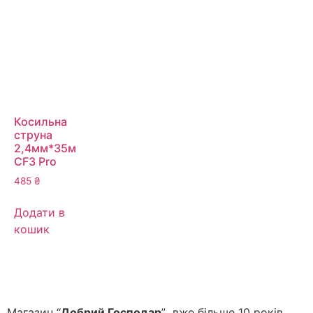
Косильна
струна
2,4мм*35м
CF3 Pro
485
₴
Додати в
кошик
Магазин “
Добрий Господар
” вже більше 10 років