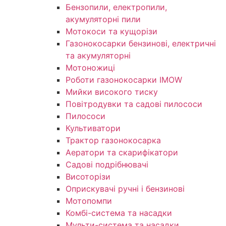
Бензопили, електропили,
акумуляторні пили
Мотокоси та кущорізи
Газонокосарки бензинові, електричні
та акумуляторні
Мотоножиці
Роботи газонокосарки IMOW
Мийки високого тиску
Повітродувки та садові пилососи
Пилососи
Культиватори
Трактор газонокосарка
Аератори та скарифікатори
Садові подрібнювачі
Висоторізи
Оприскувачі ручні і бензинові
Мотопомпи
Комбі-система та насадки
Мульти-система та насадки