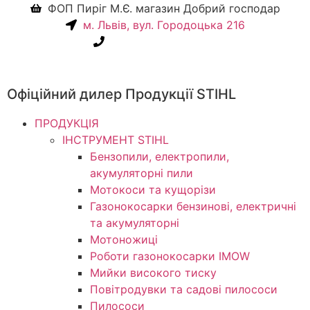
ФОП Пиріг М.Є. магазин Добрий господар
м. Львів, вул. Городоцька 216
+38(067) 586-7032
Офіційний дилер Продукції STIHL
ПРОДУКЦІЯ
ІНСТРУМЕНТ STIHL
Бензопили, електропили,
акумуляторні пили
Мотокоси та кущорізи
Газонокосарки бензинові, електричні
та акумуляторні
Мотоножиці
Роботи газонокосарки IMOW
Мийки високого тиску
Повітродувки та садові пилососи
Пилососи