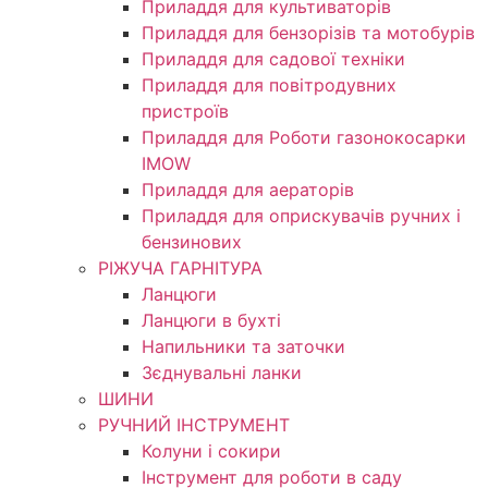
Приладдя для культиваторів
Приладдя для бензорізів та мотобурів
Приладдя для садової техніки
Приладдя для повітродувних
пристроїв
Приладдя для Роботи газонокосарки
IMOW
Приладдя для аераторів
Приладдя для оприскувачів ручних і
бензинових
РІЖУЧА ГАРНІТУРА
Ланцюги
Ланцюги в бухті
Напильники та заточки
Зєднувальні ланки
ШИНИ
РУЧНИЙ ІНСТРУМЕНТ
Колуни і сокири
Інструмент для роботи в саду