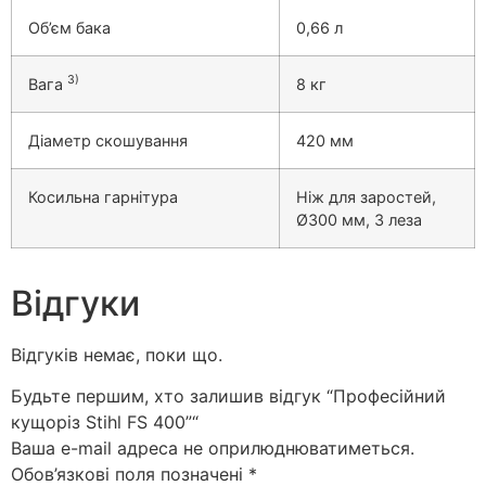
Об’єм бака
0,66 л
3)
Вага
8 кг
Діаметр скошування
420 мм
Косильна гарнітура
Ніж для заростей,
Ø300 мм, 3 леза
Відгуки
Відгуків немає, поки що.
Будьте першим, хто залишив відгук “Професійний
кущоріз Stihl FS 400”“
Ваша e-mail адреса не оприлюднюватиметься.
Обов’язкові поля позначені
*