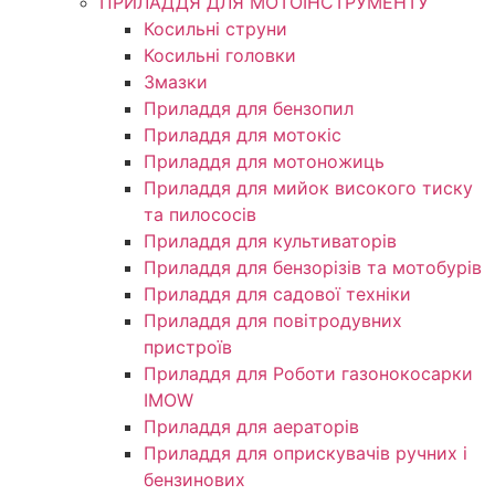
ПРИЛАДДЯ ДЛЯ МОТОІНСТРУМЕНТУ
Косильні струни
Косильні головки
Змазки
Приладдя для бензопил
Приладдя для мотокіс
Приладдя для мотоножиць
Приладдя для мийок високого тиску
та пилососів
Приладдя для культиваторів
Приладдя для бензорізів та мотобурів
Приладдя для садової техніки
Приладдя для повітродувних
пристроїв
Приладдя для Роботи газонокосарки
IMOW
Приладдя для аераторів
Приладдя для оприскувачів ручних і
бензинових