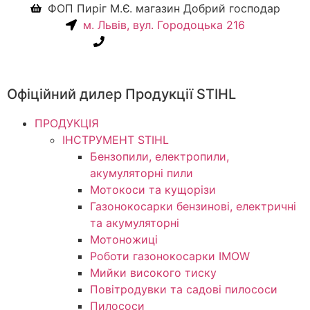
ФОП Пиріг М.Є. магазин Добрий господар
м. Львів, вул. Городоцька 216
+38(067) 586-7032
Офіційний дилер Продукції STIHL
ПРОДУКЦІЯ
ІНСТРУМЕНТ STIHL
Бензопили, електропили,
акумуляторні пили
Мотокоси та кущорізи
Газонокосарки бензинові, електричні
та акумуляторні
Мотоножиці
Роботи газонокосарки IMOW
Мийки високого тиску
Повітродувки та садові пилососи
Пилососи