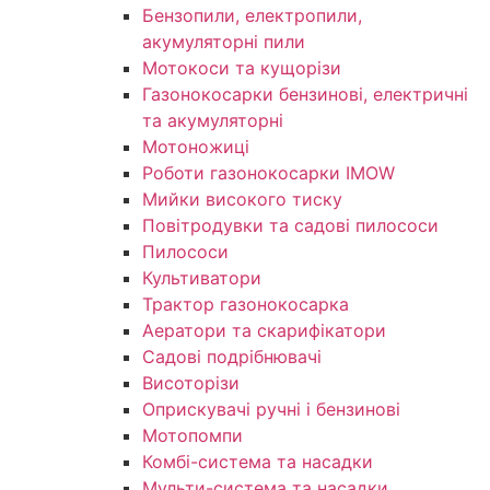
Бензопили, електропили,
акумуляторні пили
Мотокоси та кущорізи
Газонокосарки бензинові, електричні
та акумуляторні
Мотоножиці
Роботи газонокосарки IMOW
Мийки високого тиску
Повітродувки та садові пилососи
Пилососи
Культиватори
Трактор газонокосарка
Аератори та скарифікатори
Садові подрібнювачі
Висоторізи
Оприскувачі ручні і бензинові
Мотопомпи
Комбі-система та насадки
Мульти-система та насадки