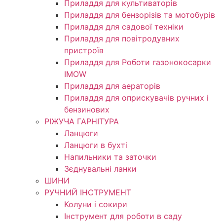
Приладдя для культиваторів
Приладдя для бензорізів та мотобурів
Приладдя для садової техніки
Приладдя для повітродувних
пристроїв
Приладдя для Роботи газонокосарки
IMOW
Приладдя для аераторів
Приладдя для оприскувачів ручних і
бензинових
РІЖУЧА ГАРНІТУРА
Ланцюги
Ланцюги в бухті
Напильники та заточки
Зєднувальні ланки
ШИНИ
РУЧНИЙ ІНСТРУМЕНТ
Колуни і сокири
Інструмент для роботи в саду