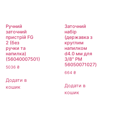
Ручний
Заточний
заточний
набір
пристрій FG
(державка з
2 (без
круглим
ручки та
напилком
напилка)
d4.0 мм для
(56040007501)
3/8″ PM
56050071027)
5036
₴
664
₴
Додати в
Додати в
кошик
кошик