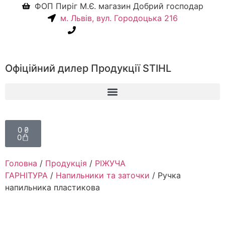
ФОП Пиріг М.Є. магазин Добрий господар
м. Львів, вул. Городоцька 216
+38(067) 586-7032
Офіційний дилер Продукції STIHL
0
₴
0
Головна
/
Продукція
/
РІЖУЧА
ГАРНІТУРА
/
Напильники та заточки
/ Ручка
напильника пластикова