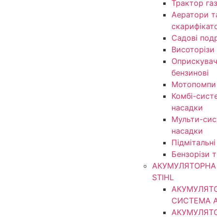
Трактор га
Аератори т
скарифікат
Садові под
Висоторізи
Оприскувачі
бензинові
Мотопомпи
Комбі-сист
насадки
Мульти-сис
насадки
Підмітальні
Бензорізи 
АКУМУЛЯТОРНА 
STIHL
АКУМУЛЯТ
СИСТЕМА 
АКУМУЛЯТ