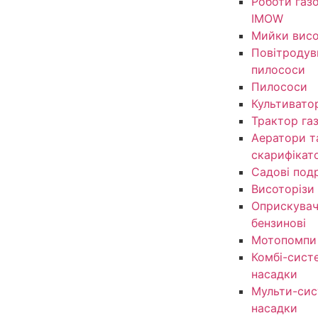
Роботи газ
IMOW
Мийки висо
Повітродув
пилососи
Пилососи
Культивато
Трактор га
Аератори т
скарифікат
Садові под
Висоторізи
Оприскувачі
бензинові
Мотопомпи
Комбі-сист
насадки
Мульти-сис
насадки