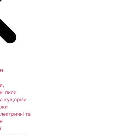
IHL
и,
ні пили
а кущорізи
рки
електричні та
ні
і