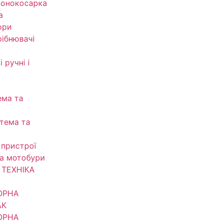
зонокосарка
а
ори
рібнювачі
 ручні і
ема та
тема та
 пристрої
та мотобури
ТЕХНІКА
ОРНА
АК
ОРНА