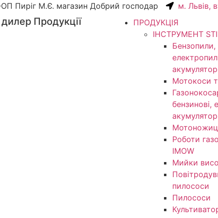
ОП Пиріг М.Є. магазин Добрий господар
м. Львів, 
 дилер Продукції
ПРОДУКЦІЯ
ІНСТРУМЕНТ ST
Бензопили,
електропил
акумулятор
Мотокоси т
Газонокоса
бензинові, 
акумулятор
Мотоножиц
Роботи газ
IMOW
Мийки висо
Повітродув
пилососи
Пилососи
Культивато