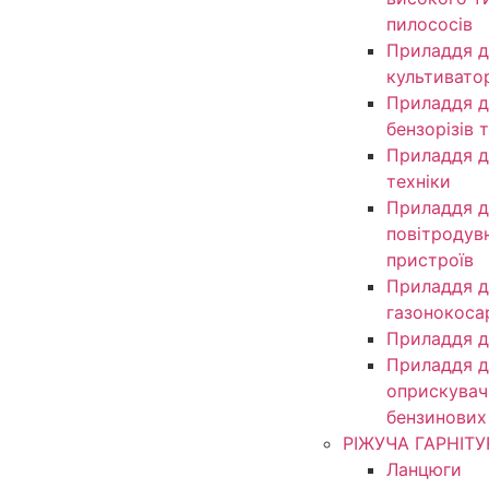
пилососів
Приладдя д
культивато
Приладдя д
бензорізів 
Приладдя д
техніки
Приладдя д
повітродув
пристроїв
Приладдя д
газонокоса
Приладдя д
Приладдя д
оприскувачі
бензинових
РІЖУЧА ГАРНІТУ
Ланцюги