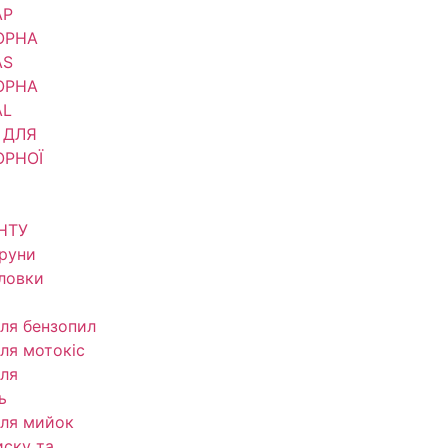
АР
ОРНА
AS
ОРНА
AL
 ДЛЯ
ОРНОЇ
НТУ
труни
оловки
ля бензопил
ля мотокіс
ля
ь
ля мийок
иску та