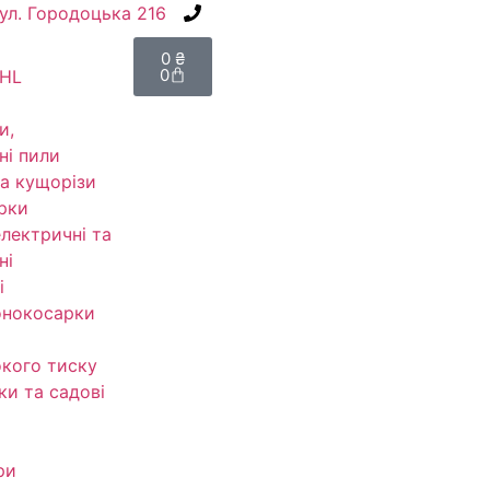
вул. Городоцька 216
+38(067) 586-7032
0
₴
0
IHL
и,
ні пили
а кущорізи
рки
електричні та
ні
і
онокосарки
кого тиску
ки та садові
ри