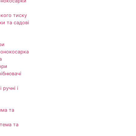
онокосарки
кого тиску
ки та садові
ри
зонокосарка
а
ори
рібнювачі
 ручні і
ема та
тема та