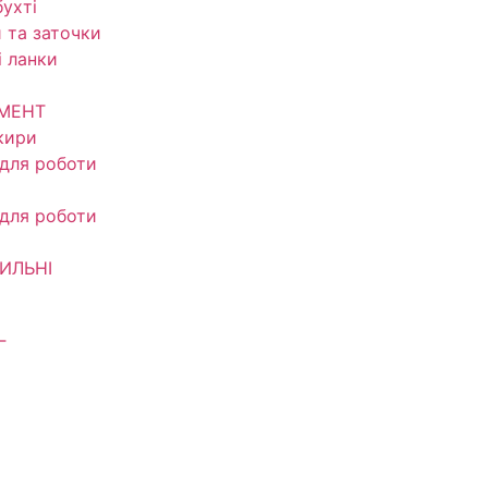
ухті
 та заточки
і ланки
УМЕНТ
кири
 для роботи
 для роботи
ИЛЬНІ
Г