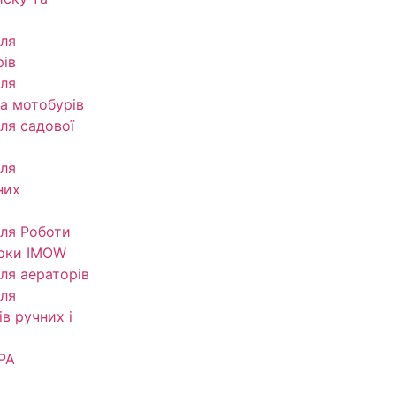
ля
рів
ля
та мотобурів
ля садової
ля
них
ля Роботи
рки IMOW
ля аераторів
ля
в ручних і
РА