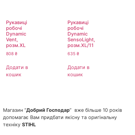
Рукавиці
Рукавиці
робочі
робочі
Dynamic
Dynamic
Vent,
SensoLight,
розм.ХL
розм.XL/11
808
₴
635
₴
Додати в
Додати в
кошик
кошик
Магазин “
Добрий Господар
” вже більше 10 років
допомагає Вам придбати якісну та оригінальну
техніку
STIHL