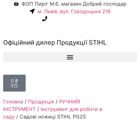
ФОП Пиріг М.Є. магазин Добрий господар
м. Львів, вул. Городоцька 216
+38(067) 586-7032
Офіційний дилер Продукції STIHL
0
₴
0
Головна
/
Продукція
/
РУЧНИЙ
ІНСТРУМЕНТ
/
Інструмент для роботи в
саду
/ Садові ножиці STIHL PG25