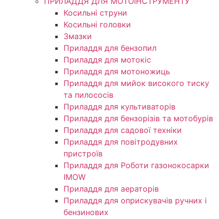
ПРИЛАДДЯ ДЛЯ МОТОІНСТРУМЕНТУ
Косильні струни
Косильні головки
Змазки
Приладдя для бензопил
Приладдя для мотокіс
Приладдя для мотоножиць
Приладдя для мийок високого тиску
та пилососів
Приладдя для культиваторів
Приладдя для бензорізів та мотобурів
Приладдя для садової техніки
Приладдя для повітродувних
пристроїв
Приладдя для Роботи газонокосарки
IMOW
Приладдя для аераторів
Приладдя для оприскувачів ручних і
бензинових