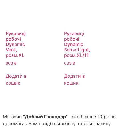
Рукавиці
Рукавиці
робочі
робочі
Dynamic
Dynamic
Vent,
SensoLight,
розм.ХL
розм.XL/11
808
₴
635
₴
Додати в
Додати в
кошик
кошик
Магазин “
Добрий Господар
” вже більше 10 років
допомагає Вам придбати якісну та оригінальну