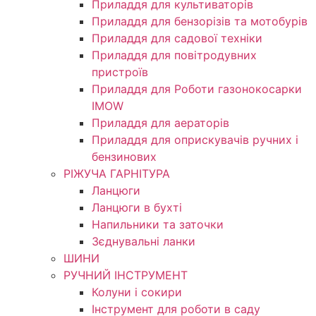
Приладдя для культиваторів
Приладдя для бензорізів та мотобурів
Приладдя для садової техніки
Приладдя для повітродувних
пристроїв
Приладдя для Роботи газонокосарки
IMOW
Приладдя для аераторів
Приладдя для оприскувачів ручних і
бензинових
РІЖУЧА ГАРНІТУРА
Ланцюги
Ланцюги в бухті
Напильники та заточки
Зєднувальні ланки
ШИНИ
РУЧНИЙ ІНСТРУМЕНТ
Колуни і сокири
Інструмент для роботи в саду