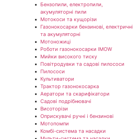
Бензопили, електропили,
акумуляторні пили
Мотокоси та кущорізи
Газонокосарки бензинові, електричні
та акумуляторні
Мотоножиці
Роботи газонокосарки IMOW
Мийки високого тиску
Повітродувки та садові пилососи
Пилососи
Культиватори
Трактор газонокосарка
Аератори та скарифікатори
Садові подрібнювачі
Висоторізи
Оприскувачі ручні і бензинові
Мотопомпи
Комбі-система та насадки
Мульти-система та насадки