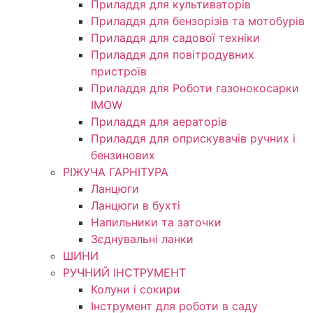
Приладдя для культиваторів
Приладдя для бензорізів та мотобурів
Приладдя для садової техніки
Приладдя для повітродувних
пристроїв
Приладдя для Роботи газонокосарки
IMOW
Приладдя для аераторів
Приладдя для оприскувачів ручних і
бензинових
РІЖУЧА ГАРНІТУРА
Ланцюги
Ланцюги в бухті
Напильники та заточки
Зєднувальні ланки
ШИНИ
РУЧНИЙ ІНСТРУМЕНТ
Колуни і сокири
Інструмент для роботи в саду