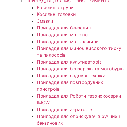
ПРИЛАДДЯ ДЛЯ МОТОІНСТРУМЕНТУ
Косильні струни
Косильні головки
Змазки
Приладдя для бензопил
Приладдя для мотокіс
Приладдя для мотоножиць
Приладдя для мийок високого тиску
та пилососів
Приладдя для культиваторів
Приладдя для бензорізів та мотобурів
Приладдя для садової техніки
Приладдя для повітродувних
пристроїв
Приладдя для Роботи газонокосарки
IMOW
Приладдя для аераторів
Приладдя для оприскувачів ручних і
бензинових