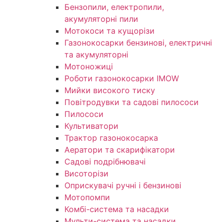
Бензопили, електропили,
акумуляторні пили
Мотокоси та кущорізи
Газонокосарки бензинові, електричні
та акумуляторні
Мотоножиці
Роботи газонокосарки IMOW
Мийки високого тиску
Повітродувки та садові пилососи
Пилососи
Культиватори
Трактор газонокосарка
Аератори та скарифікатори
Садові подрібнювачі
Висоторізи
Оприскувачі ручні і бензинові
Мотопомпи
Комбі-система та насадки
Мульти-система та насадки