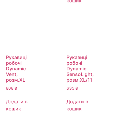
кошик
Рукавиці
Рукавиці
робочі
робочі
Dynamic
Dynamic
Vent,
SensoLight,
розм.ХL
розм.XL/11
808
₴
635
₴
Додати в
Додати в
кошик
кошик