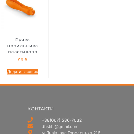
Ручка
напильника
пластикова
96
₴
Додати в кошик
КОНТАКТИ
+38(067) 586-7032
dhstihl@gmail.com
м.Львів, вул.Городоцька 216