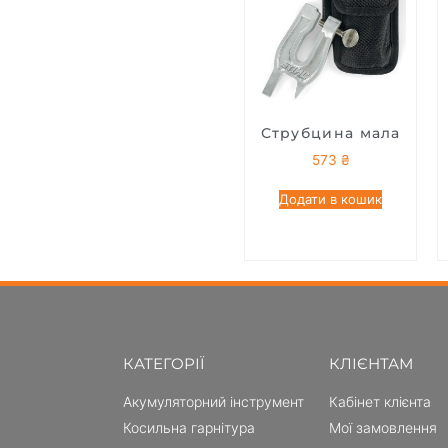
Струбцина мала
573
₴
Додати в кошик
КАТЕГОРІЇ
КЛІЄНТАМ
Акумуляторний інструмент
Кабінет клієнта
Косильна гарнітура
Мої замовлення