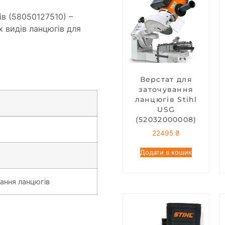
ів (58050127510) –
х видів ланцюгів для
Верстат для
заточування
ланцюгів Stihl
USG
(52032000008)
22495
₴
Додати в кошик
ання ланцюгів