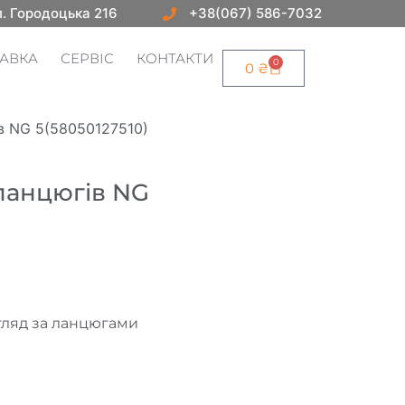
ул. Городоцька 216
+38(067) 586-7032
ТАВКА
СЕРВІС
КОНТАКТИ
0
0
₴
в NG 5(58050127510)
ланцюгів NG
гляд за ланцюгами