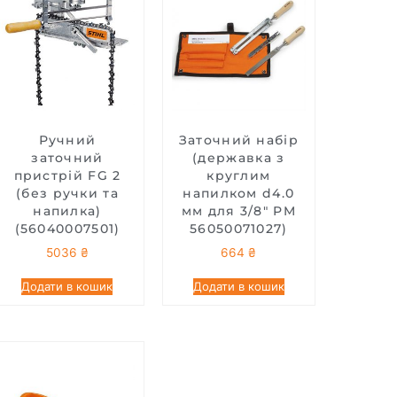
Ручний
Заточний набір
заточний
(державка з
пристрій FG 2
круглим
(без ручки та
напилком d4.0
напилка)
мм для 3/8″ PM
(56040007501)
56050071027)
5036
₴
664
₴
Додати в кошик
Додати в кошик