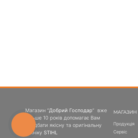
Магазин “
Добрий Господар
” вже
МАГАЗИН
більше 10 років допомагає Вам
Продукція
придбати якісну та оригінальну
КНОПКА
ЗВ'ЯЗКУ
Сервіс
техніку
STIHL