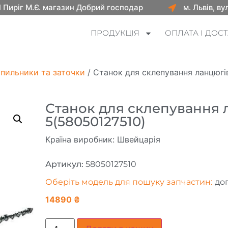
 Пиріг М.Є. магазин Добрий господар
м. Львів, в
ПРОДУКЦІЯ
ОПЛАТА І ДОС
пильники та заточки
/ Станок для склепування ланцюгі
Станок для склепування 
5(58050127510)
Країна виробник: Швейцарія
Артикул:
58050127510
Оберіть модель для пошуку запчастин:
до
14890
₴