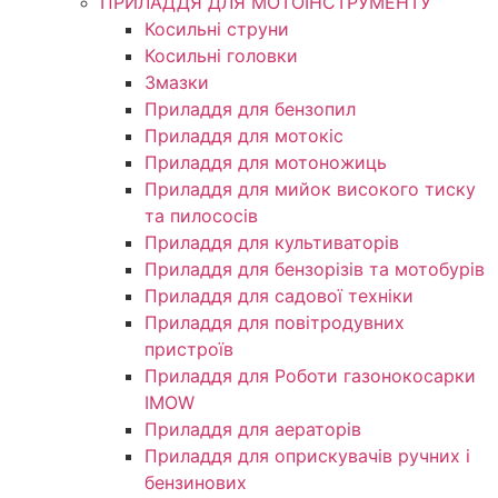
ПРИЛАДДЯ ДЛЯ МОТОІНСТРУМЕНТУ
Косильні струни
Косильні головки
Змазки
Приладдя для бензопил
Приладдя для мотокіс
Приладдя для мотоножиць
Приладдя для мийок високого тиску
та пилососів
Приладдя для культиваторів
Приладдя для бензорізів та мотобурів
Приладдя для садової техніки
Приладдя для повітродувних
пристроїв
Приладдя для Роботи газонокосарки
IMOW
Приладдя для аераторів
Приладдя для оприскувачів ручних і
бензинових