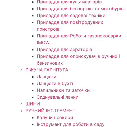
Приладдя для культиваторів
Приладдя для бензорізів та мотобурів
Приладдя для садової техніки
Приладдя для повітродувних
пристроїв
Приладдя для Роботи газонокосарки
IMOW
Приладдя для аераторів
Приладдя для оприскувачів ручних і
бензинових
РІЖУЧА ГАРНІТУРА
Ланцюги
Ланцюги в бухті
Напильники та заточки
Зєднувальні ланки
ШИНИ
РУЧНИЙ ІНСТРУМЕНТ
Колуни і сокири
Інструмент для роботи в саду