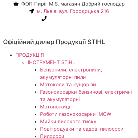
ФОП Пиріг М.Є. магазин Добрий господар
м. Львів, вул. Городоцька 216
+38(067) 586-7032
Офіційний дилер Продукції STIHL
ПРОДУКЦІЯ
ІНСТРУМЕНТ STIHL
Бензопили, електропили,
акумуляторні пили
Мотокоси та кущорізи
Газонокосарки бензинові, електричні
та акумуляторні
Мотоножиці
Роботи газонокосарки IMOW
Мийки високого тиску
Повітродувки та садові пилососи
Пилососи