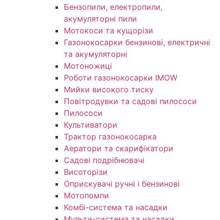
Бензопили, електропили,
акумуляторні пили
Мотокоси та кущорізи
Газонокосарки бензинові, електричні
та акумуляторні
Мотоножиці
Роботи газонокосарки IMOW
Мийки високого тиску
Повітродувки та садові пилососи
Пилососи
Культиватори
Трактор газонокосарка
Аератори та скарифікатори
Садові подрібнювачі
Висоторізи
Оприскувачі ручні і бензинові
Мотопомпи
Комбі-система та насадки
Мульти-система та насадки