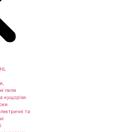
IHL
и,
ні пили
а кущорізи
рки
електричні та
ні
і