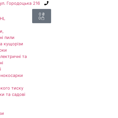
вул. Городоцька 216
+38(067) 586-7032
0
₴
0
IHL
и,
ні пили
а кущорізи
рки
електричні та
ні
і
онокосарки
кого тиску
ки та садові
ри