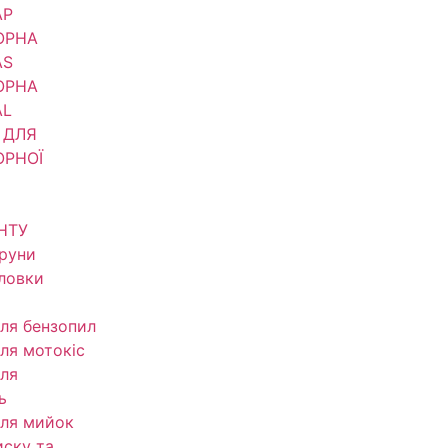
АР
ОРНА
AS
ОРНА
AL
 ДЛЯ
ОРНОЇ
НТУ
труни
оловки
ля бензопил
ля мотокіс
ля
ь
ля мийок
иску та