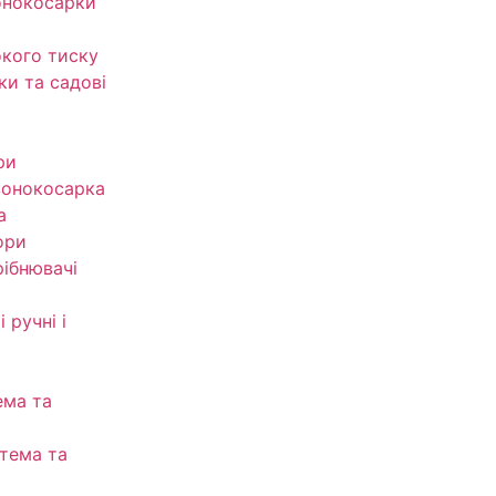
онокосарки
кого тиску
ки та садові
ри
зонокосарка
а
ори
рібнювачі
 ручні і
ема та
тема та