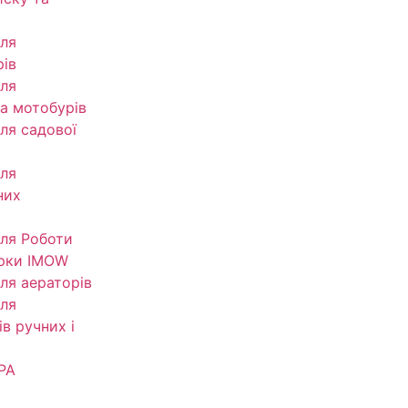
ля
рів
ля
та мотобурів
ля садової
ля
них
ля Роботи
рки IMOW
ля аераторів
ля
в ручних і
РА