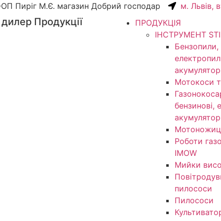
ОП Пиріг М.Є. магазин Добрий господар
м. Львів, 
 дилер Продукції
ПРОДУКЦІЯ
ІНСТРУМЕНТ ST
Бензопили,
електропил
акумулятор
Мотокоси т
Газонокоса
бензинові, 
акумулятор
Мотоножиц
Роботи газ
IMOW
Мийки висо
Повітродув
пилососи
Пилососи
Культивато