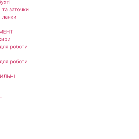
ухті
 та заточки
і ланки
УМЕНТ
кири
 для роботи
 для роботи
ИЛЬНІ
Г