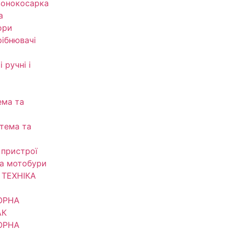
зонокосарка
а
ори
рібнювачі
 ручні і
ема та
тема та
 пристрої
та мотобури
ТЕХНІКА
ОРНА
АК
ОРНА