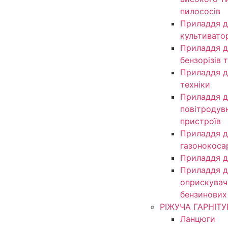
пилососів
Приладдя д
культивато
Приладдя д
бензорізів 
Приладдя д
техніки
Приладдя д
повітродув
пристроїв
Приладдя д
газонокоса
Приладдя д
Приладдя д
оприскувачі
бензинових
РІЖУЧА ГАРНІТУ
Ланцюги