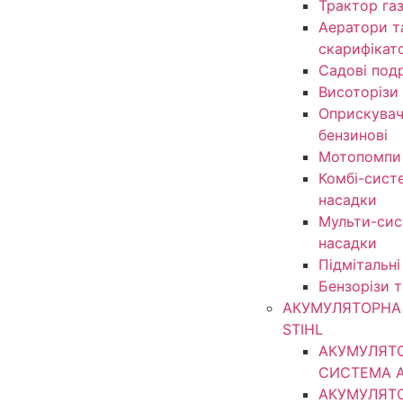
Трактор га
Аератори т
скарифікат
Садові под
Висоторізи
Оприскувачі
бензинові
Мотопомпи
Комбі-сист
насадки
Мульти-сис
насадки
Підмітальні
Бензорізи 
АКУМУЛЯТОРНА 
STIHL
АКУМУЛЯТ
СИСТЕМА 
АКУМУЛЯТ