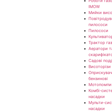
Роботи газ
IMOW
Мийки висо
Повітродув
пилососи
Пилососи
Культивато
Трактор га
Аератори т
скарифікат
Садові под
Висоторізи
Оприскувачі
бензинові
Мотопомпи
Комбі-сист
насадки
Мульти-сис
насадки