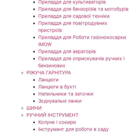
Приладдя для культиваторів
Приладдя для бензорізів та мотобурів
Приладдя для садової техніки
Приладдя для повітродувних
пристроїв
Приладдя для Роботи газонокосарки
IMOW
Приладдя для аераторів
Приладдя для оприскувачів ручних і
бензинових
РІЖУЧА ГАРНІТУРА
Ланцюги
Ланцюги в бухті
Напильники та заточки
Зєднувальні ланки
ШИНИ
РУЧНИЙ ІНСТРУМЕНТ
Колуни і сокири
Інструмент для роботи в саду