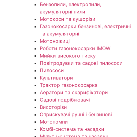
Бензопили, електропили,
акумуляторні пили
Мотокоси та кущорізи
Газонокосарки бензинові, електричні
та акумуляторні
Мотоножиці
Роботи газонокосарки IMOW
Мийки високого тиску
Повітродувки та садові пилососи
Пилососи
Культиватори
Трактор газонокосарка
Аератори та скарифікатори
Садові подрібнювачі
Висоторізи
Оприскувачі ручні і бензинові
Мотопомпи
Комбі-система та насадки
Мульти-система та насадки