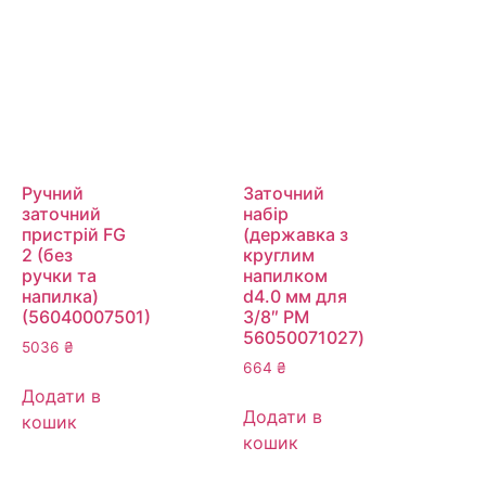
Ручний
Заточний
заточний
набір
пристрій FG
(державка з
2 (без
круглим
ручки та
напилком
напилка)
d4.0 мм для
(56040007501)
3/8″ PM
56050071027)
5036
₴
664
₴
Додати в
Додати в
кошик
кошик