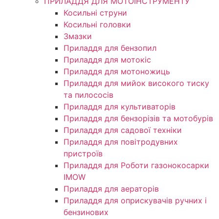
ПРИЛАДДЯ ДЛЯ МОТОІНСТРУМЕНТУ
Косильні струни
Косильні головки
Змазки
Приладдя для бензопил
Приладдя для мотокіс
Приладдя для мотоножиць
Приладдя для мийок високого тиску
та пилососів
Приладдя для культиваторів
Приладдя для бензорізів та мотобурів
Приладдя для садової техніки
Приладдя для повітродувних
пристроїв
Приладдя для Роботи газонокосарки
IMOW
Приладдя для аераторів
Приладдя для оприскувачів ручних і
бензинових