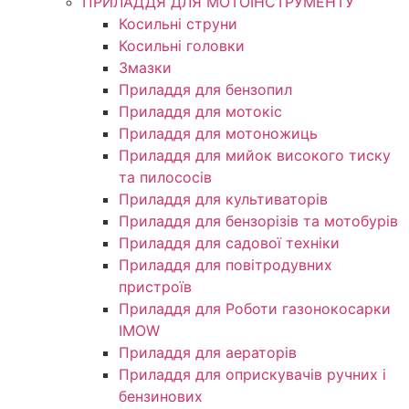
ПРИЛАДДЯ ДЛЯ МОТОІНСТРУМЕНТУ
Косильні струни
Косильні головки
Змазки
Приладдя для бензопил
Приладдя для мотокіс
Приладдя для мотоножиць
Приладдя для мийок високого тиску
та пилососів
Приладдя для культиваторів
Приладдя для бензорізів та мотобурів
Приладдя для садової техніки
Приладдя для повітродувних
пристроїв
Приладдя для Роботи газонокосарки
IMOW
Приладдя для аераторів
Приладдя для оприскувачів ручних і
бензинових