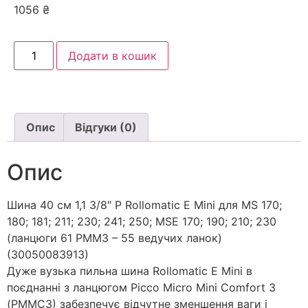
1056
₴
Додати в кошик
Опис
Відгуки (0)
Опис
Шина 40 см 1,1 3/8″ P Rollomatic E Mini для MS 170;
180; 181; 211; 230; 241; 250; MSE 170; 190; 210; 230
(ланцюги 61 PМM3 – 55 ведучих ланок)
(30050083913)
Дуже вузька пильна шина Rollomatic E Mini в
поєднанні з ланцюгом Picco Micro Mini Comfort 3
(PMMC3) забезпечує відчутне зменшення ваги і