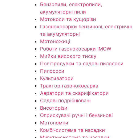
Бензопили, електропили,
акумуляторні пили
Мотокоси та кущорізи
Газонокосарки бензинові, електричні
та акумуляторні
Мотоножиці
Роботи газонокосарки IMOW
Мийки високого тиску
Повітродувки та садові пилососи
Пилососи
Культиватори
Трактор газонокосарка
Аератори та скарифікатори
Садові подрібнювачі
Висоторізи
Оприскувачі ручні і бензинові
Мотопомпи
Комбі-система та насадки
Мульти-система та насадки