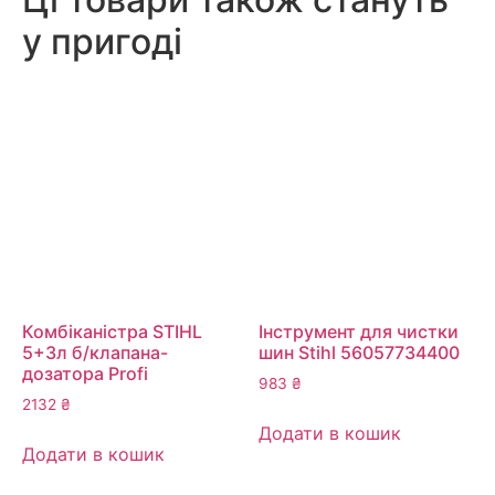
у пригоді
Комбіканістра STIHL
Інструмент для чистки
5+3л б/клапана-
шин Stihl 56057734400
дозатора Profi
983
₴
2132
₴
Додати в кошик
Додати в кошик