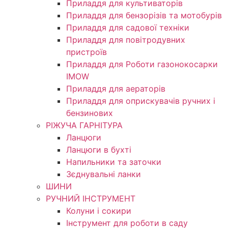
Приладдя для культиваторів
Приладдя для бензорізів та мотобурів
Приладдя для садової техніки
Приладдя для повітродувних
пристроїв
Приладдя для Роботи газонокосарки
IMOW
Приладдя для аераторів
Приладдя для оприскувачів ручних і
бензинових
РІЖУЧА ГАРНІТУРА
Ланцюги
Ланцюги в бухті
Напильники та заточки
Зєднувальні ланки
ШИНИ
РУЧНИЙ ІНСТРУМЕНТ
Колуни і сокири
Інструмент для роботи в саду