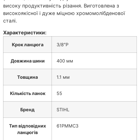
високу продуктивність різання. Виготовлена ​​з
високоякісної і дуже міцною хромомолібденової
сталі.
Характеристики:
Крок ланцюга
3/8″P
Довжина шини
400 мм
Товщина
1.1 мм
Кількість ланок
55
Бренд
STIHL
Тип відповідних
61PMMC3
ланцюгів