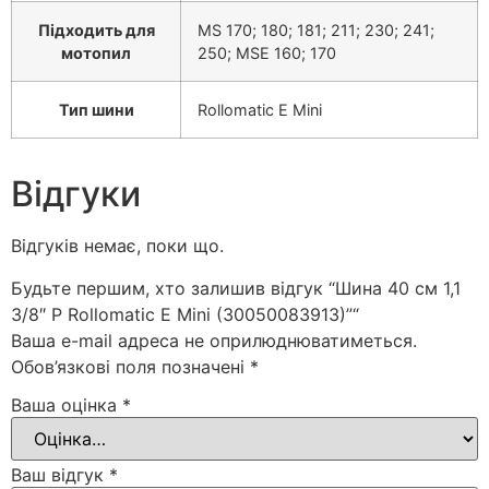
Підходить для
MS 170; 180; 181; 211; 230; 241;
мотопил
250; MSE 160; 170
Тип шини
Rollomatic E Mini
Відгуки
Відгуків немає, поки що.
Будьте першим, хто залишив відгук “Шина 40 см 1,1
3/8″ P Rollomatic E Mini (30050083913)”“
Ваша e-mail адреса не оприлюднюватиметься.
Обов’язкові поля позначені
*
Ваша оцінка
*
Ваш відгук
*