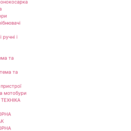
зонокосарка
а
ори
рібнювачі
 ручні і
ема та
тема та
 пристрої
та мотобури
ТЕХНІКА
ОРНА
АК
ОРНА