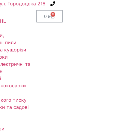
вул. Городоцька 216
+38(067) 586-7032
0
0
₴
IHL
и,
ні пили
а кущорізи
рки
електричні та
ні
і
онокосарки
кого тиску
ки та садові
ри