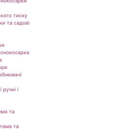
онокосарки
кого тиску
ки та садові
ри
зонокосарка
а
ори
рібнювачі
 ручні і
ема та
тема та