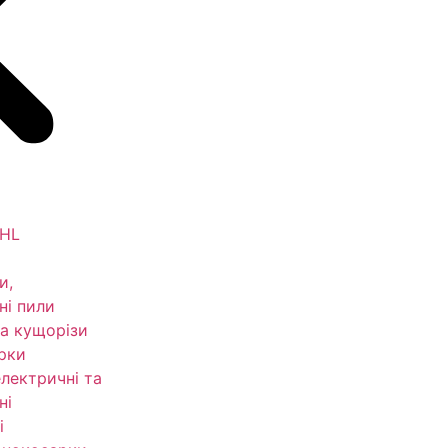
IHL
и,
ні пили
а кущорізи
рки
електричні та
ні
і