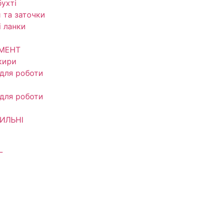
ухті
 та заточки
і ланки
УМЕНТ
кири
 для роботи
 для роботи
ИЛЬНІ
Г