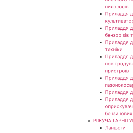
пилососів
Приладдя д
культивато
Приладдя д
бензорізів 
Приладдя д
техніки
Приладдя д
повітродув
пристроїв
Приладдя д
газонокоса
Приладдя д
Приладдя д
оприскувачі
бензинових
РІЖУЧА ГАРНІТУ
Ланцюги