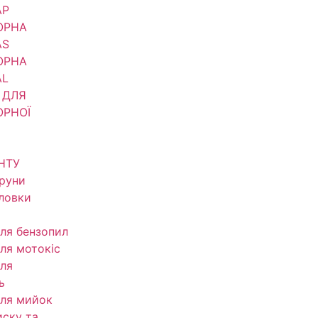
АР
ОРНА
AS
ОРНА
AL
 ДЛЯ
ОРНОЇ
НТУ
труни
оловки
ля бензопил
ля мотокіс
ля
ь
ля мийок
иску та