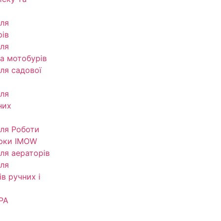
ля
рів
ля
та мотобурів
ля садової
ля
них
ля Роботи
рки IMOW
ля аераторів
ля
в ручних і
РА