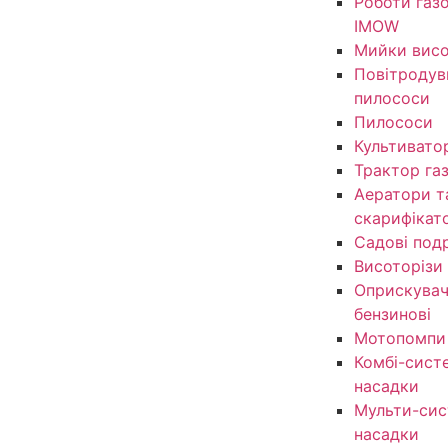
Роботи газ
IMOW
Мийки висо
Повітродув
пилососи
Пилососи
Культивато
Трактор га
Аератори т
скарифікат
Садові под
Висоторізи
Оприскувачі
бензинові
Мотопомпи
Комбі-сист
насадки
Мульти-сис
насадки