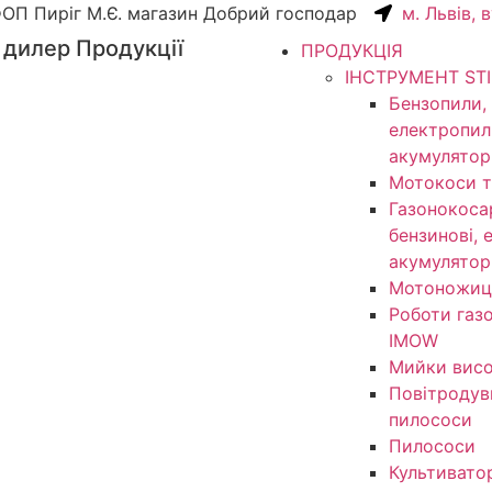
ОП Пиріг М.Є. магазин Добрий господар
м. Львів, 
 дилер Продукції
ПРОДУКЦІЯ
ІНСТРУМЕНТ ST
Бензопили,
електропил
акумулятор
Мотокоси т
Газонокоса
бензинові, 
акумулятор
Мотоножиц
Роботи газ
IMOW
Мийки висо
Повітродув
пилососи
Пилососи
Культивато