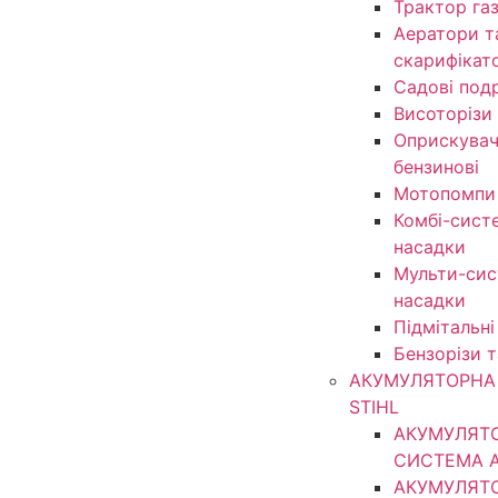
Трактор га
Аератори т
скарифікат
Садові под
Висоторізи
Оприскувачі
бензинові
Мотопомпи
Комбі-сист
насадки
Мульти-сис
насадки
Підмітальні
Бензорізи 
АКУМУЛЯТОРНА 
STIHL
АКУМУЛЯТ
СИСТЕМА 
АКУМУЛЯТ